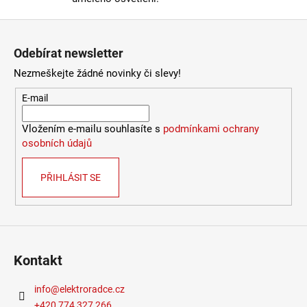
4
Zápatí
106
Kč
Odebírat newsletter
Nezmeškejte žádné novinky či slevy!
E-mail
Vložením e-mailu souhlasíte s
podmínkami ochrany
osobních údajů
PŘIHLÁSIT SE
Kontakt
info
@
elektroradce.cz
+420 774 327 266