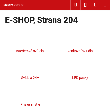
Košík
Přejít na obsah
Hledat
Nákup
M
Přihlášení
Zpět
Zpět
E-SHOP
, Strana 204
C
o
p
o
Interiérová svítidla
Venkovní svítidla
t
ř
e
b
u
Svítidla 24V
LED pásky
j
e
t
e
Příslušenství
n