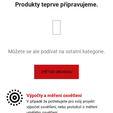
č
Produkty teprve připravujeme.
u
j
e
m
e
VÝPRODEJ
LED2
Můžete se ale podívat na ostatní kategorie.
LIŠTOVÉ
SVÍTIDLO
MAGLINE
II
60,
ZPĚT DO OBCHODU
B
DALI
TW
24W
3000K-
4000K
Výpočty a měření osvětlení
ČERNÁ
V případě že potřebujete pro svůj projekt
-
výpočet osvětlení, nebo protokol o měření
LED2
LIGHTING
umělého osvětlení.