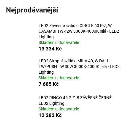
a
Nejprodávanější
j
í
LED2 Závěsné svítidlo CIRCLE 60 P-Z, W
t
CASAMBI TW 42W 3000K-4000K bílá - LED2
?
Lighting
Skladem u dodavatele
13 334 Kč
LED2 Stropní svítidlo MILA 40, W DALI
TW/PUSH TW 30W 3000K-4000K bílá - LED2
HLEDAT
Lighting
Skladem u dodavatele
7 685 Kč
D
LED2 RINGO 45 P-Z, B ZÁVĚSNÉ ČERNÉ -
o
LED2 Lighting
p
Skladem u dodavatele
o
12 282 Kč
r
u