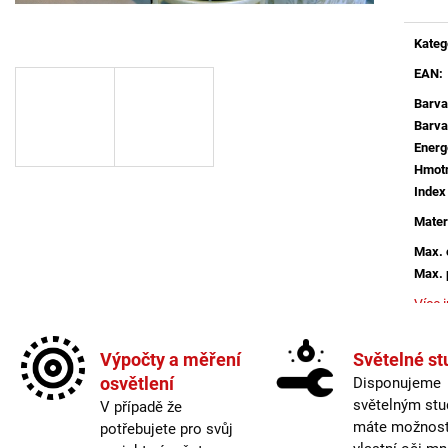
BÍLÉ - LED2 LIGHTING
MAGLINE II 60, 
4000K ČERNÁ - 
1 825 Kč
Kateg
4 106 Kč
EAN
:
Barva
Barva
Energ
Hmotn
Index
Mater
Max. 
Max. 
Více 
Montá
Výpočty a měření
Světelné st
Napáj
osvětlení
Disponujeme
Ochra
světelným stu
Patic
V případě že
máte možnost 
Počet
potřebujete pro svůj