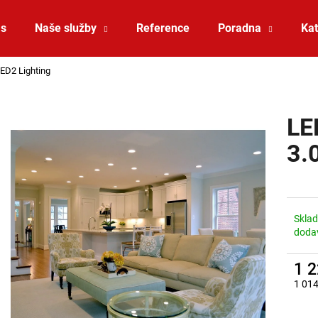
ás
Naše služby
Reference
Poradna
Kat
ED2 Lighting
Co potřebujete najít?
LE
HLEDAT
3.
Doporučujeme
Skla
doda
1 
1 014
Měrná
VÝPRODEJ LED2 SPOT B, W ZÁPUSTNÉ
VÝPRODEJ LED2 