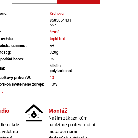
B DALI TW 24W 3000K-
LED2 LIGHTING
orie
:
Kruhová
8585054401
567
:
černá
 světla
:
teplá bílá
etická účinnost
:
A+
ost g
:
320g
 podání barev
:
95
hliník /
iál
:
polykarbonát
celkový příkon W
:
10
příkon světelného zdroje
:
10W
informací
žní otvor v mm
:
100
udio
Montáž
ecí napětí
:
230V
Našim zákazníkům
na IP
:
IP43
diem, kde
nabízíme profesionální
e
:
LED
vidět na
instalaci námi
 světelných zdrojů
:
1