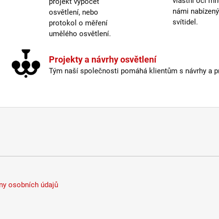
vlastní oči mn
Proud
projekt výpočet
námi nabízen
Prům
osvětlení, nebo
svítidel.
Skla
protokol o měření
Sklad
umělého osvětlení.
Stmív
Světe
Projekty a návrhy osvětlení
Teplo
Tým naší společnosti pomáhá klientům s návrhy a pro
UGR
:
Úhel 
Včetn
Výko
Výro
Výšk
Život
Výšk
Úhel 
Index
Prům
y osobních údajů
Světe
Teplo
Max. 