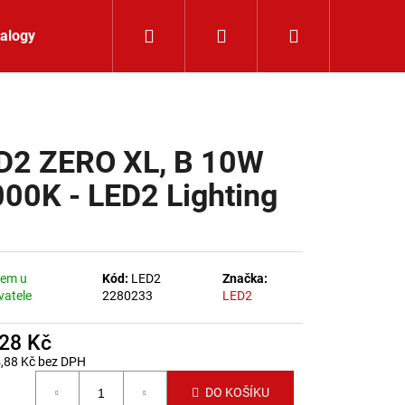
Hledat
Přihlášení
Nákupní koší
alogy
Kontakt
D2 ZERO XL, B 10W
000K - LED2 Lighting
dem u
Kód:
LED2
Značka:
vatele
2280233
LED2
228 Kč
,88 Kč bez DPH
 cena:
LIŠTOVÉ SVÍTIDLO
DO KOŠÍKU