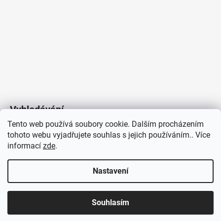
Vyhledávání
Tento web používá soubory cookie. Dalším procházením
tohoto webu vyjadřujete souhlas s jejich používáním.. Více
HLEDAT
informací
zde
.
Nastavení
Copyright 2026
Vytvořil Shoptet
/
Elektroradce.cz
. Všechna
J&K
Souhlasím
práva vyhrazena.
Pro