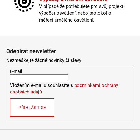
Úhel svitu
:
360°
966
V případě že potřebujete pro svůj projekt
Kč
Napětí
:
24V DC
výpočet osvětlení, nebo protokol o
Příkon
:
7,5W / 15W / 7,5W
měření umělého osvětlení.
Světelný tok
:
324lm / 761lm / 453lm
Chromatičnost
:
Rozsah (2000K – 6000K)
Úhel svitu
:
360°
Zápatí
Stmívatelné
:
Ano – pomocí PWM stmívače
Index podání barev CRI
:
Ra>90
Odebírat newsletter
Materiál těla
:
Hliník + PVC
Nezmeškejte žádné novinky či slevy!
Rozměr
:
Ø90 x 600mm
Krytí
:
IP65
E-mail
Certifikace
:
CE, RoHS
Vložením e-mailu souhlasíte s
podmínkami ochrany
Méně informací
osobních údajů
PŘIHLÁSIT SE