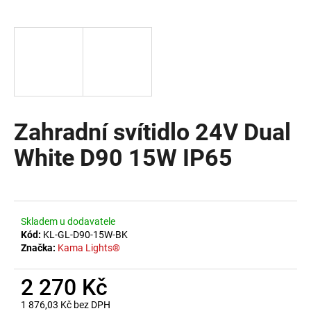
a
j
í
t
?
Zahradní svítidlo 24V Dual
White D90 15W IP65
HLEDAT
D
Skladem u dodavatele
o
Kód:
KL-GL-D90-15W-BK
Značka:
Kama Lights®
p
o
2 270 Kč
r
u
1 876,03 Kč bez DPH