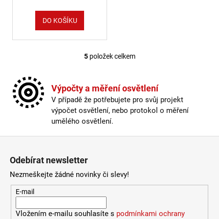
DO KOŠÍKU
5
položek celkem
Ovládací prvky výpisu
Výpočty a měření osvětlení
V případě že potřebujete pro svůj projekt
výpočet osvětlení, nebo protokol o měření
umělého osvětlení.
Zápatí
Odebírat newsletter
Nezmeškejte žádné novinky či slevy!
E-mail
Vložením e-mailu souhlasíte s
podmínkami ochrany