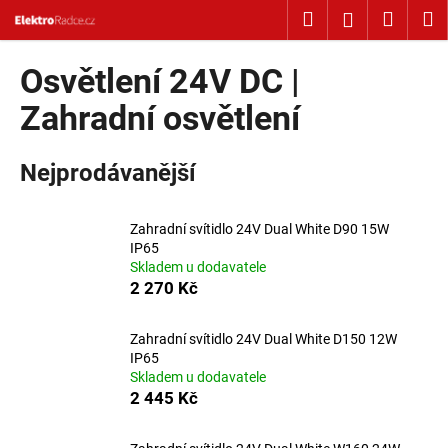
Košík
Přejít na obsah
Hledat
Nákup
M
Přihlášení
Zpět
Zpět
Osvětlení 24V DC |
C
Zahradní osvětlení
o
p
Nejprodávanější
o
t
Zahradní svítidlo 24V Dual White D90 15W
ř
IP65
e
Skladem u dodavatele
b
2 270 Kč
u
j
Zahradní svítidlo 24V Dual White D150 12W
IP65
e
Skladem u dodavatele
t
2 445 Kč
e
n