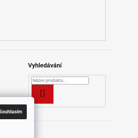
atelné
:
ano
nost
:
50000h
ost g
:
7200g
etická účinnost
:
G
 podání barev
:
90
 závěsu v mm
:
2500
na IP
:
IP20
lný tok
:
7000lm
ta barvy světla
:
3000/4000K
Vyhledávání
nastavitelná
 světla
:
bílá (CCT)
příkon světelného zdroje
:
100W
n
:
100W
celkový příkon W
:
100
HLEDAT
ecí napětí
:
220-240V
e
:
LED
Souhlasím
ové zatížení
:
2x1200mA
ě světelného zdroje
:
ano
iál
:
hliník/silikon
t
/ J&K Pro
:
černá