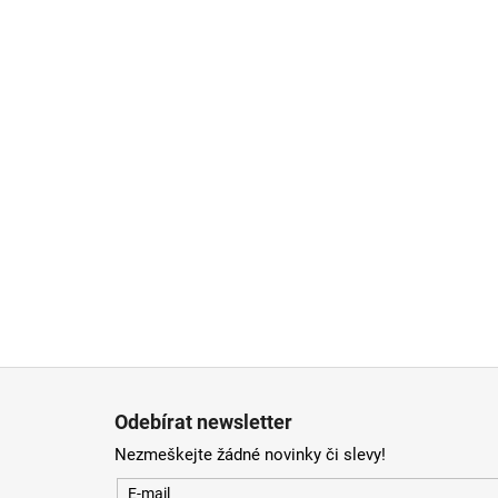
Zápatí
Odebírat newsletter
Nezmeškejte žádné novinky či slevy!
E-mail