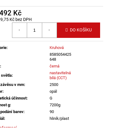
LENÍ
 492 Kč
29,75 Kč bez DPH
 cena:
DO KOŠÍKU
orie
:
Kruhová
8585054425
648
:
černá
nastavitelná
 světla
:
bílá (CCT)
 závěsu v mm
:
2500
or
:
opál
etická účinnost
:
G
ost g
:
7200g
 podání barev
:
90
iál
:
hliník/plast
informací