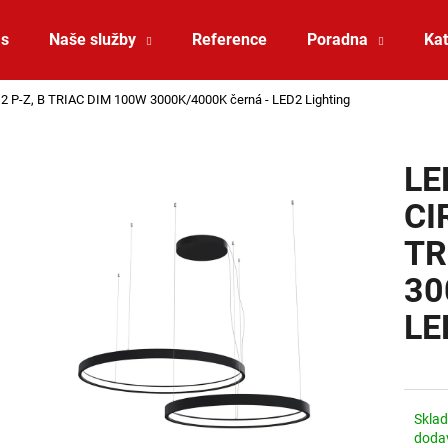
ás
Naše služby
Reference
Poradna
Kat
 2 P-Z, B TRIAC DIM 100W 3000K/4000K černá - LED2 Lighting
Co potřebujete najít?
LE
HLEDAT
CI
TR
Doporučujeme
30
LE
Skla
ZÁVĚSNÉ SVÍTIDLO RANDO THIN
SAUNA LED PÁSE
doda