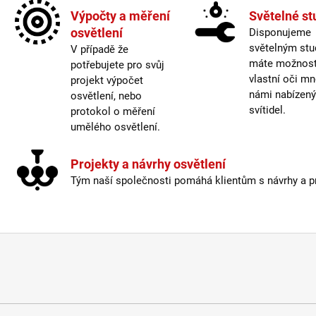
Max. 
Výpočty a měření
Světelné st
Max. 
osvětlení
Disponujeme
Napáj
světelným stu
Ochra
V případě že
máte možnost 
Patic
potřebujete pro svůj
vlastní oči mn
Počet
projekt výpočet
námi nabízen
Pro pr
osvětlení, nebo
svítidel.
Proud
protokol o měření
Sklad
umělého osvětlení.
Stmív
Světe
Projekty a návrhy osvětlení
Teplo
Tým naší společnosti pomáhá klientům s návrhy a pro
Třída
Úhel 
Včetn
Výko
Výro
Život
Difus
Třída
Úhel 