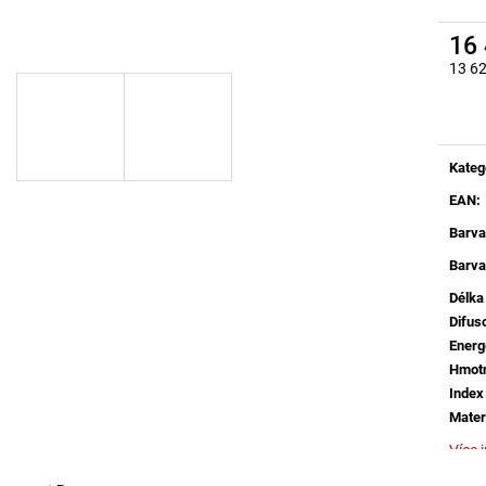
BROUŠENÝ STŘÍBRNÝ HLINÍK A AKRYL
BALENÍ: 10M BA
LED 50W 230V 3000K IP20
9 216 Kč
STMÍVATELNÉ - NOVA LUCE
16
9 078 Kč
13 6
Měrná
Kateg
EAN
:
Barva
Barva
Délka
Difus
Energ
Hmotn
Index
Mater
Více 