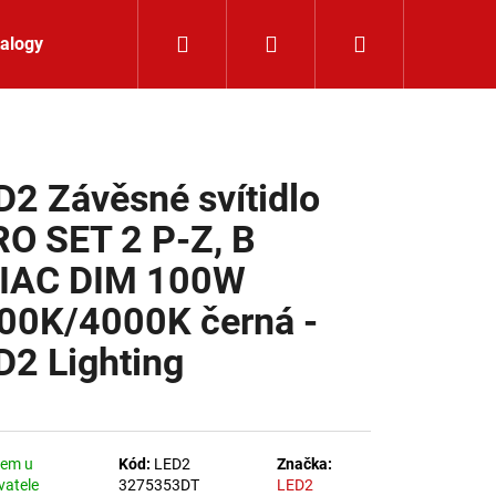
Hledat
Přihlášení
Nákupní koší
alogy
Kontakt
D2 Závěsné svítidlo
RO SET 2 P-Z, B
IAC DIM 100W
00K/4000K černá -
D2 Lighting
dem u
Kód:
LED2
Značka:
K 24V RGBW 9,6W IP65
vatele
3275353DT
LED2