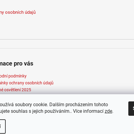
Stmív
Život
y osobních údajů
Hmotn
Energ
Index
Délka
Ochra
Světe
Teplo
mace pro vás
Barva
Max. 
odní podmínky
Výko
nky ochrany osobních údajů
Max. 
né osvětlení 2025
Napáj
Patic
oužívá soubory cookie. Dalším procházením tohoto
Proud
jete souhlas s jejich používáním.. Více informací
zde
.
Včetn
Mater
t 2026
Elektroradce.cz
. Všechna práva vyhrazena.
Vytvořil Shopte
í
Barva