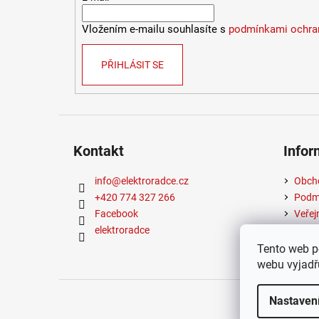
Vložením e-mailu souhlasíte s
podmínkami ochran
PŘIHLÁSIT SE
Kontakt
Infor
info
@
elektroradce.cz
Obch
+420 774 327 266
Podmí
Facebook
Veřej
elektroradce
Tento web p
webu vyjadřu
Copyrigh
Nastaven