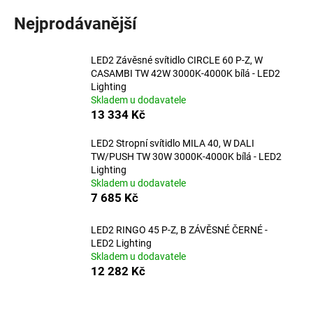
a
Nejprodávanější
j
í
LED2 Závěsné svítidlo CIRCLE 60 P-Z, W
t
CASAMBI TW 42W 3000K-4000K bílá - LED2
?
Lighting
Skladem u dodavatele
13 334 Kč
LED2 Stropní svítidlo MILA 40, W DALI
TW/PUSH TW 30W 3000K-4000K bílá - LED2
HLEDAT
Lighting
Skladem u dodavatele
7 685 Kč
D
LED2 RINGO 45 P-Z, B ZÁVĚSNÉ ČERNÉ -
o
LED2 Lighting
p
Skladem u dodavatele
o
12 282 Kč
r
u