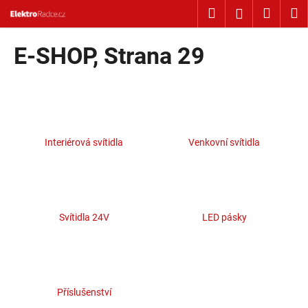
Košík
Přejít na obsah
Hledat
Nákup
M
Přihlášení
Zpět
Zpět
E-SHOP
, Strana 29
C
o
p
o
Interiérová svítidla
Venkovní svítidla
t
ř
e
b
u
Svítidla 24V
LED pásky
j
e
t
e
Příslušenství
n