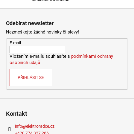
Zápatí
Odebírat newsletter
Nezmeškejte žádné novinky či slevy!
E-mail
Vložením e-mailu souhlasíte s
podmínkami ochrany
osobních údajů
PŘIHLÁSIT SE
Kontakt
info
@
elektroradce.cz
+420 774 327 266