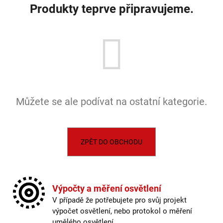
č
Produkty teprve připravujeme.
u
j
e
m
e
VÝPRODEJ
LED2
Můžete se ale podívat na ostatní kategorie.
SPOT
B,
W
ZÁPUSTNÉ
BÍLÉ
ZPĚT DO OBCHODU
-
LED2
LIGHTING
1
825
Výpočty a měření osvětlení
Kč
V případě že potřebujete pro svůj projekt
výpočet osvětlení, nebo protokol o měření
umělého osvětlení.