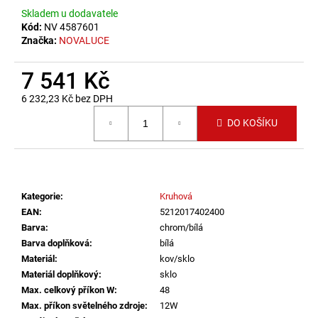
č
Skladem u dodavatele
u
Kód:
NV 4587601
j
Značka:
NOVALUCE
e
m
7 541 Kč
e
6 232,23 Kč bez DPH
Měrná cena:
VÝPRODEJ
DO KOŠÍKU
LED2
LIŠTOVÉ
SVÍTIDLO
MAGO
II
M,
Kategorie
:
Kruhová
B
EAN
:
5212017402400
DALI
Barva
:
chrom/bílá
DIM
10W
Barva doplňková
:
bílá
3000K
Materiál
:
kov/sklo
ČERNÁ
Materiál doplňkový
:
sklo
-
LED2
Max. celkový příkon W
:
48
LIGHTING
Max. příkon světelného zdroje
:
12W