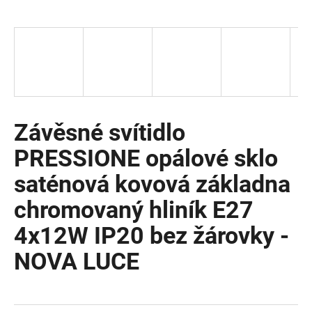
a
j
í
t
?
Závěsné svítidlo
PRESSIONE opálové sklo
HLEDAT
saténová kovová základna
chromovaný hliník E27
D
4x12W IP20 bez žárovky -
o
p
NOVA LUCE
o
r
u