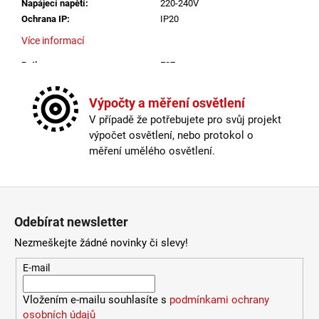
2
Napájecí napětí
:
220-240V
772
Ochrana IP
:
IP20
Kč
Více informací
Patice
:
E27
Počet světelných zdrojů
:
4
Průměr v mm
:
600
Výpočty a měření osvětlení
Skladová dostupnost
:
Více než 10 dnů
V případě že potřebujete pro svůj projekt
U výrobce dostupných
:
0
výpočet osvětlení, nebo protokol o
Včetně světelného zdroje
:
ne
měření umělého osvětlení.
Výkon
:
48W
Výrobce
:
NOVALUCE
Výška v mm
:
1100
Zápatí
Výška v mm
:
1100
Odebírat newsletter
Průměr v mm
:
600
Ochrana IP
:
IP20
Nezmeškejte žádné novinky či slevy!
Max. příkon světelného zdroje
:
12W
E-mail
Výkon
:
48W
Max. celkový příkon W
:
48
Vložením e-mailu souhlasíte s
podmínkami ochrany
Napájecí napětí
:
220-240V
osobních údajů
Patice
:
E27