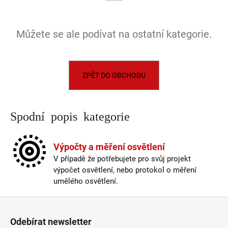
a
j
Můžete se ale podívat na ostatní kategorie.
í
t
?
ZPĚT DO OBCHODU
Spodní popis kategorie
HLEDAT
Výpočty a měření osvětlení
V případě že potřebujete pro svůj projekt
D
výpočet osvětlení, nebo protokol o měření
o
umělého osvětlení.
p
o
Zápatí
r
u
Odebírat newsletter