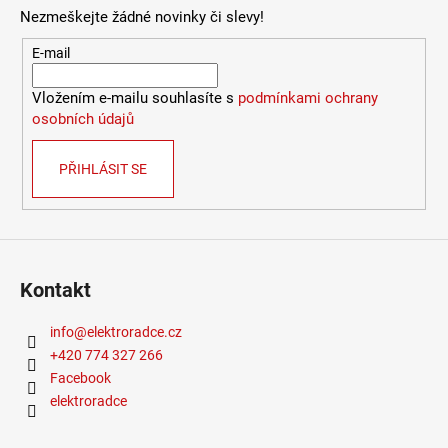
č
Nezmeškejte žádné novinky či slevy!
u
j
E-mail
e
m
Vložením e-mailu souhlasíte s
podmínkami ochrany
e
osobních údajů
PŘIHLÁSIT SE
VÝPRODEJ
LED2
LIŠTOVÉ
SVÍTIDLO
MAGLINE
II
60,
Kontakt
B
DALI
TW
info
@
elektroradce.cz
24W
+420 774 327 266
3000K-
4000K
Facebook
ČERNÁ
elektroradce
-
LED2
LIGHTING