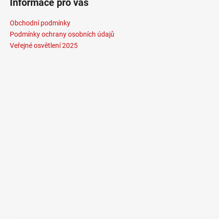
Informace pro vás
2
772
Kč
Obchodní podmínky
Podmínky ochrany osobních údajů
Veřejné osvětlení 2025