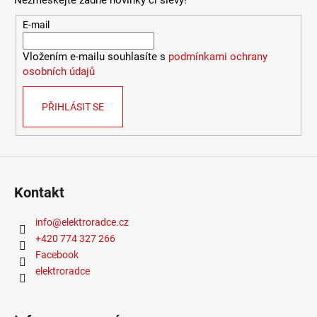
č
u
E-mail
j
e
Vložením e-mailu souhlasíte s
podmínkami ochrany
m
osobních údajů
e
PŘIHLÁSIT SE
VÝPRODEJ
LED2
LIŠTOVÉ
SVÍTIDLO
MAGO
II
Kontakt
M,
B
DALI
info
@
elektroradce.cz
DIM
+420 774 327 266
10W
3000K
Facebook
ČERNÁ
elektroradce
-
LED2
LIGHTING