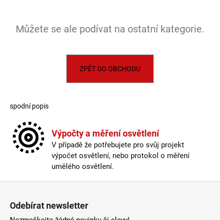
a
j
Můžete se ale podívat na ostatní kategorie.
í
t
?
ZPĚT DO OBCHODU
spodní popis
HLEDAT
Výpočty a měření osvětlení
V případě že potřebujete pro svůj projekt
D
výpočet osvětlení, nebo protokol o měření
o
umělého osvětlení.
p
Zápatí
o
r
Odebírat newsletter
u
Nezmeškejte žádné novinky či slevy!