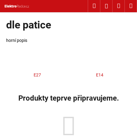
Košík
Přejít na obsah
Hledat
Nákup
M
Přihlášení
Zpět
Zpět
dle patice
C
o
horní popis
p
o
t
ř
E27
E14
e
b
u
Produkty teprve připravujeme.
j
e
t
e
n