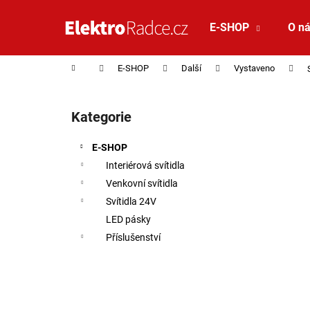
Košík
Přejít na obsah
E-SHOP
O n
Zpět
Zpět
do
do
Domů
E-SHOP
Další
Vystaveno
obchodu
obchodu
Postranní panel
Kategorie
Přeskočit kategorie
E-SHOP
Interiérová svítidla
Venkovní svítidla
Svítidla 24V
LED pásky
Příslušenství
SAUNA LED PÁSEK 24V RGBW 9,6W IP65