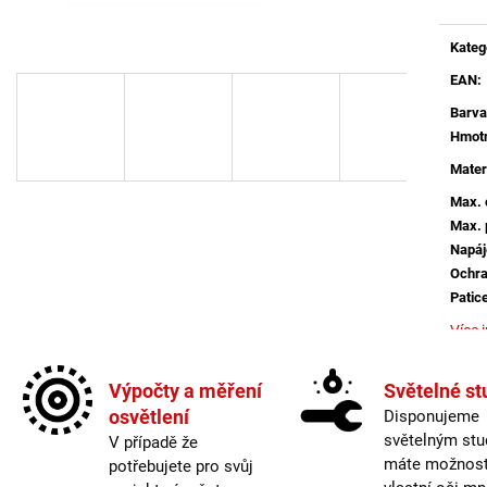
BALENÍ: 5M BALENÍ
MAGO II M, B DA
ČERNÁ - LED2 L
2 560 Kč
Kateg
2 772 Kč
EAN
:
Barva
Hmotn
Mater
Max. 
Max. 
Napáj
Ochra
Patic
Více 
Počet
Výpočty a měření
Světelné st
Prům
osvětlení
Disponujeme
Skla
světelným stu
Sklad
V případě že
máte možnost 
Včetn
potřebujete pro svůj