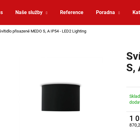
ás
Naše služby
Reference
Poradna
Kat
Svítidlo přisazené MEDO S, A IP54 - LED2 Lighting
Co potřebujete najít?
Sv
HLEDAT
S,
Doporučujeme
Skla
doda
1 
870,
Měrná
SAUNA LED PÁSEK 24V RGBW 9,6W IP65
VÝPRODEJ LED2 