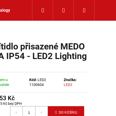
Hledat
Přihlášení
Nákupní koší
alogy
Kontakt
ítidlo přisazené MEDO
 A IP54 - LED2 Lighting
dem u
Kód:
LED2
Značka:
vatele
1100604
LED2
053 Kč
25 Kč bez DPH
 cena:
LIŠTOVÉ SVÍTIDLO
DO KOŠÍKU