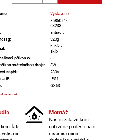
LI DIM 10W 3000K
IGHTING
orie
:
Vystaveno
85850544
03233
:
antracit
ost g
:
320g
hliník /
iál
:
sklo
celkový příkon W
:
8
příkon světelného zdroje
:
8W
ecí napětí
:
230V
na IP
:
IP54
e
:
GX53
informací
 světelných zdrojů
:
1
udio
Montáž
ěr v mm
:
100
Našim zákazníkům
dem
:
true
diem, kde
nabízíme profesionální
ová dostupnost
:
Do 10 dnů
vidět na
instalaci námi
ě světelného zdroje
:
ne