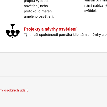
vlastní oči mn
Výko
projekt výpočet
námi nabízen
Výro
osvětlení, nebo
svítidel.
Vysta
protokol o měření
Výšk
umělého osvětlení.
Život
Vysta
Projekty a návrhy osvětlení
Výšk
Tým naší společnosti pomáhá klientům s návrhy a pro
Prům
Ochra
Napáj
Patic
Mater
Barva
Sklad
Výro
Hmotn
Skla
Život
y osobních údajů
Včetn
Počet
Výko