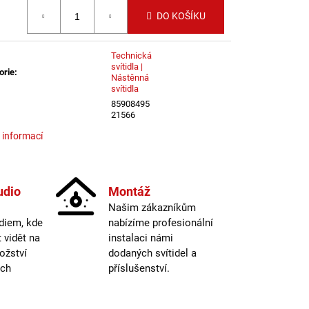
LI DIM 10W 3000K
 cena:
IGHTING
DO KOŠÍKU
Technická
svítidla |
orie
:
Nástěnná
svítidla
85908495
21566
 informací
udio
Montáž
Našim zákazníkům
diem, kde
nabízíme profesionální
vidět na
instalaci námi
ožství
dodaných svítidel a
ých
příslušenství.