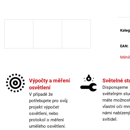
BALENÍ: 5M BALENÍ
MAGO II M, B DA
Měrná
ČERNÁ - LED2 L
2 560 Kč
2 772 Kč
Kateg
EAN
:
Méně
Výpočty a měření
Světelné st
osvětlení
Disponujeme
světelným stu
V případě že
máte možnost 
potřebujete pro svůj
vlastní oči mn
projekt výpočet
námi nabízen
osvětlení, nebo
svítidel.
protokol o měření
umělého osvětlení.