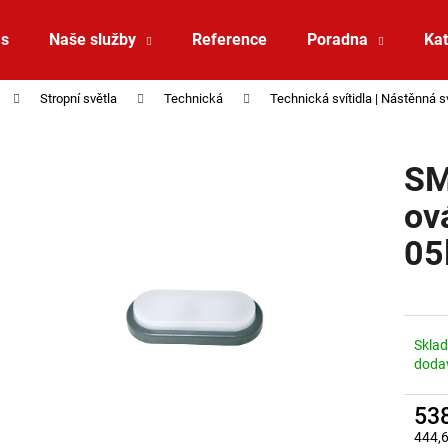
ás
Naše služby
Reference
Poradna
Kat
Stropní světla
Technická
Technická svítidla | Nástěnná sv
Co potřebujete najít?
S
HLEDAT
ov
05
Doporučujeme
Skla
doda
53
SAUNA LED PÁSEK 24V RGBW 9,6W IP65
VÝPRODEJ LED2 
444,