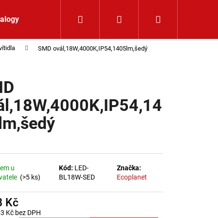
Hledat
Přihlášení
Nákupní koší
alogy
Kontakt
ítidla
SMD ovál,18W,4000K,IP54,1405lm,šedý
MD
ál,18W,4000K,IP54,14
lm,šedý
dem u
Kód:
LED-
Značka:
vatele
(>5 ks)
BL18W-SED
Ecoplanet
8 Kč
LIŠTOVÉ SVÍTIDLO
63 Kč bez DPH