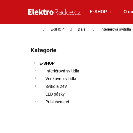
Košík
Přejít na obsah
E-SHOP
O n
Zpět
Zpět
do
do
Domů
E-SHOP
Další
Interiérová svítidla
obchodu
obchodu
Postranní panel
Kategorie
Přeskočit kategorie
E-SHOP
Interiérová svítidla
Venkovní svítidla
Svítidla 24V
LED pásky
Příslušenství
SAUNA LED PÁSEK 24V RGBW 9,6W IP65