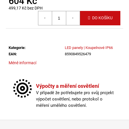
604 Kč
č
u
499,17 Kč bez DPH
j
Měrná cena:
DO KOŠÍKU
e
m
e
Kategorie
:
LED panely | Koupelnové IP66
VÝPRODEJ
LED2
EAN
:
8590849526479
LIŠTOVÉ
Méně informací
SVÍTIDLO
MAGO
II
M,
B
Výpočty a měření osvětlení
DALI
V případě že potřebujete pro svůj projekt
DIM
10W
výpočet osvětlení, nebo protokol o
3000K
měření umělého osvětlení.
ČERNÁ
-
LED2
Zápatí
LIGHTING