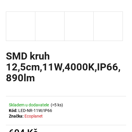
a
j
í
t
?
SMD kruh
12,5cm,11W,4000K,IP66,
HLEDAT
890lm
D
o
Skladem u dodavatele
(>5 ks)
p
Kód:
LED-NR-11W/IP66
o
Značka:
Ecoplanet
r
u