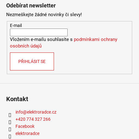
2
Odebírat newsletter
772
Kč
Nezmeškejte žádné novinky či slevy!
E-mail
Vložením e-mailu souhlasíte s
podmínkami ochrany
osobních údajů
PŘIHLÁSIT SE
Kontakt
info
@
elektroradce.cz
+420 774 327 266
Facebook
elektroradce