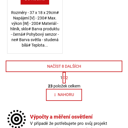
Rozměry - 37 x 18 x 29cm#
Napájení [V] - 230# Max.
výkon [W] - 200# Materiál -
hliník, sklo# Barva produktu
- černá# Pohybový senzor -
ne# Barva světla - studená
bílá# Teplota...
NAČÍST 8 DALŠÍCH
Stránkování
1
2
Ovládací prvky výpisu
23
položek celkem
NAHORU
Výpočty a měření osvětlení
V případě že potřebujete pro svůj projekt