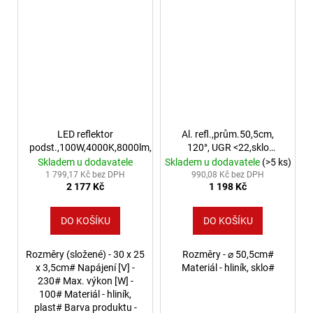
LED reflektor
Al. refl.,prům.50,5cm,
podst.,100W,4000K,8000lm,IP65,oranž
120°, UGR <22,sklo
prisma
Skladem u dodavatele
Skladem u dodavatele
(>5 ks)
1 799,17 Kč bez DPH
990,08 Kč bez DPH
2 177 Kč
1 198 Kč
DO KOŠÍKU
DO KOŠÍKU
Rozměry (složené) - 30 x 25
Rozměry - ⌀ 50,5cm#
x 3,5cm# Napájení [V] -
Materiál - hliník, sklo#
230# Max. výkon [W] -
100# Materiál - hliník,
plast# Barva produktu -