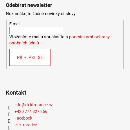
LUCE
Odebírat newsletter
9
Nezmeškejte žádné novinky či slevy!
078
Kč
E-mail
Vložením e-mailu souhlasíte s
podmínkami ochrany
osobních údajů
PŘIHLÁSIT SE
Kontakt
info
@
elektroradce.cz
+420 774 327 266
Facebook
elektroradce