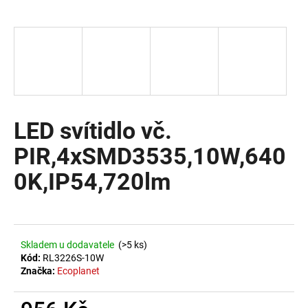
a
j
í
t
?
LED svítidlo vč.
PIR,4xSMD3535,10W,640
HLEDAT
0K,IP54,720lm
D
o
Skladem u dodavatele
(>5 ks)
p
Kód:
RL3226S-10W
o
Značka:
Ecoplanet
r
u