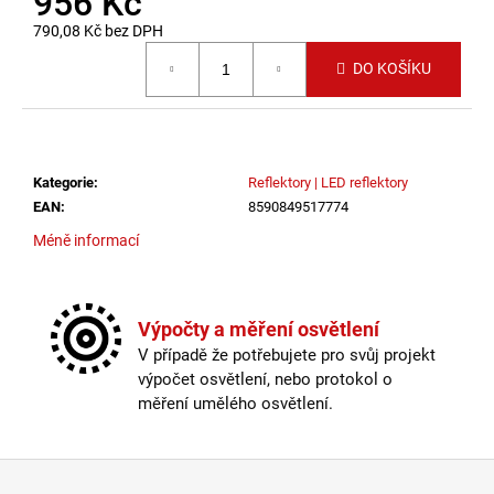
956 Kč
č
u
790,08 Kč bez DPH
j
Měrná cena:
DO KOŠÍKU
e
m
e
Kategorie
:
Reflektory | LED reflektory
ZÁVĚSNÉ
SVÍTIDLO
EAN
:
8590849517774
RANDO
Méně informací
THIN
BROUŠENÝ
STŘÍBRNÝ
HLINÍK
A
Výpočty a měření osvětlení
AKRYL
V případě že potřebujete pro svůj projekt
LED
50W
výpočet osvětlení, nebo protokol o
230V
měření umělého osvětlení.
3000K
IP20
STMÍVATELNÉ
Zápatí
-
NOVA