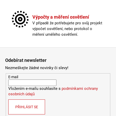
č
u
j
Výpočty a měření osvětlení
e
m
V případě že potřebujete pro svůj projekt
e
výpočet osvětlení, nebo protokol o
měření umělého osvětlení.
VÝPRODEJ
LED2
Zápatí
LIŠTOVÉ
SVÍTIDLO
Odebírat newsletter
MAGLINE
II
Nezmeškejte žádné novinky či slevy!
60,
B
E-mail
DALI
24W
3000K/3500K/4000K
Vložením e-mailu souhlasíte s
podmínkami ochrany
ČERNÁ
osobních údajů
-
LED2
LIGHTING
PŘIHLÁSIT SE
2