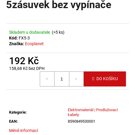
5zásuvek bez vypínače
a
j
í
t
Skladem u dodavatele
(>5 ks)
?
Kód:
FX5-3
Značka:
Ecoplanet
192 Kč
158,68 Kč bez DPH
HLEDAT
Měrná cena:
DO KOŠÍKU
D
o
p
Elektromateriál | Prodlužovací
Kategorie
:
kabely
o
EAN
:
8590849530001
r
u
Méně informací