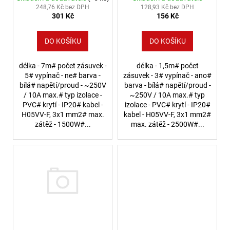
248,76 Kč bez DPH
128,93 Kč bez DPH
4
301 Kč
156 Kč
106
Kč
DO KOŠÍKU
DO KOŠÍKU
délka - 7m# počet zásuvek -
délka - 1,5m# počet
5# vypínač - ne# barva -
zásuvek - 3# vypínač - ano#
bílá# napětí/proud - ~250V
barva - bílá# napětí/proud -
/ 10A max.# typ izolace -
~250V / 10A max.# typ
PVC# krytí - IP20# kabel -
izolace - PVC# krytí - IP20#
H05VV-F, 3x1 mm2# max.
kabel - H05VV-F, 3x1 mm2#
zátěž - 1500W#...
max. zátěž - 2500W#...