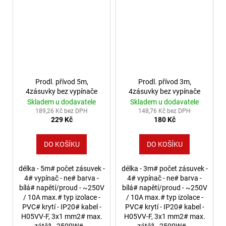
Prodl. přívod 5m,
Prodl. přívod 3m,
4zásuvky bez vypínače
4zásuvky bez vypínače
Skladem u dodavatele
Skladem u dodavatele
189,26 Kč bez DPH
148,76 Kč bez DPH
229 Kč
180 Kč
DO KOŠÍKU
DO KOŠÍKU
délka - 5m# počet zásuvek -
délka - 3m# počet zásuvek -
4# vypínač - ne# barva -
4# vypínač - ne# barva -
bílá# napětí/proud - ~250V
bílá# napětí/proud - ~250V
/ 10A max.# typ izolace -
/ 10A max.# typ izolace -
PVC# krytí - IP20# kabel -
PVC# krytí - IP20# kabel -
H05VV-F, 3x1 mm2# max.
H05VV-F, 3x1 mm2# max.
zátěž - 2500W#...
zátěž - 2500W#...