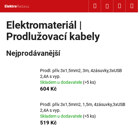
Košík
Přejít na obsah
Hledat
Nákup
M
Přihlášení
Zpět
Zpět
Elektromateriál |
C
Prodlužovací kabely
o
p
Nejprodávanější
o
t
Prodl. přív.3x1,5mm2, 3m, 4zásuvky,3xUSB
ř
2,4A s vyp.
e
Skladem u dodavatele
(>5 ks)
b
604 Kč
u
j
Prodl. přív.3x1,5mm2, 1,5m, 4zásuvky,3xUSB
2,4A s vyp.
e
Skladem u dodavatele
(>5 ks)
t
519 Kč
e
n