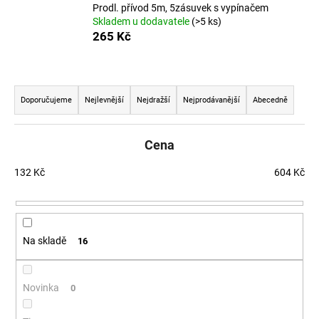
Prodl. přívod 5m, 5zásuvek s vypínačem
a
Skladem u dodavatele
(>5 ks)
j
265 Kč
í
t
Řazení produktů
?
Doporučujeme
Nejlevnější
Nejdražší
Nejprodávanější
Abecedně
Cena
HLEDAT
132
Kč
604
Kč
D
o
Na skladě
16
p
o
r
Novinka
0
u