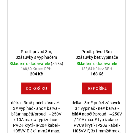
Prodl. přívod 3m,
Prodl. přívod 3m,
3zásuvky s vypínačem
3zásuvky bez vypínače
Skladem u dodavatele
(>5 ks)
Skladem u dodavatele
168,60 Kč bez DPH
138,84 Kč bez DPH
204 Kč
168 Kč
DO KOŠÍKU
DO KOŠÍKU
délka - 3m# počet zásuvek -
délka - 3m# počet zásuvek -
3# vypínač - ano# barva -
3# vypínač - ne# barva -
bílá# napětí/proud - ~250V
bílá# napětí/proud - ~250V
/ 10A max.# typ izolace -
/ 10A max.# typ izolace -
PVC# krytí - IP20# kabel -
PVC# krytí - IP20# kabel -
H05VV-F, 3x1 mm2# max.
H05VV-F, 3x1 mm2# max.