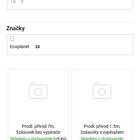
č
Tip
0
u
j
e
m
Značky
e
Ecoplanet
23
VÝPRODEJ
LED2
LIŠTOVÉ
SVÍTIDLO
Výpis produktů
MAGLINE
II
60,
B
DALI
TW
24W
3000K-
4000K
ČERNÁ
Prodl. přívod 7m,
Prodl. přívod 1.5m,
-
5zásuvek bez vypínače
3zásuvky s vypínačem
LED2
LIGHTING
Skladem u dodavatele
(>5 ks)
Skladem u dodavatele