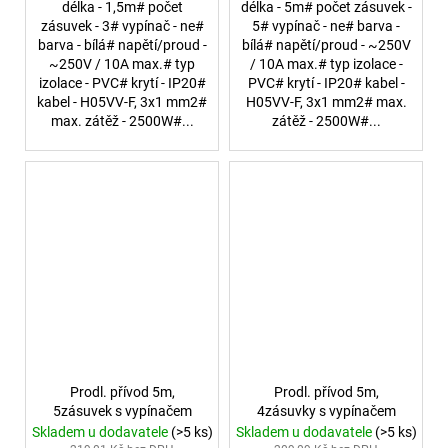
délka - 1,5m# počet
délka - 5m# počet zásuvek -
zásuvek - 3# vypínač - ne#
5# vypínač - ne# barva -
barva - bílá# napětí/proud -
bílá# napětí/proud - ~250V
~250V / 10A max.# typ
/ 10A max.# typ izolace -
izolace - PVC# krytí - IP20#
PVC# krytí - IP20# kabel -
kabel - H05VV-F, 3x1 mm2#
H05VV-F, 3x1 mm2# max.
max. zátěž - 2500W#...
zátěž - 2500W#...
Prodl. přívod 5m,
Prodl. přívod 5m,
5zásuvek s vypínačem
4zásuvky s vypínačem
Skladem u dodavatele
(>5 ks)
Skladem u dodavatele
(>5 ks)