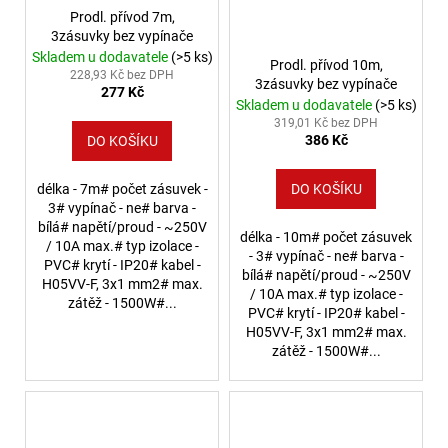
Prodl. přívod 7m,
3zásuvky bez vypínače
Skladem u dodavatele
(>5 ks)
Prodl. přívod 10m,
228,93 Kč bez DPH
3zásuvky bez vypínače
277 Kč
Skladem u dodavatele
(>5 ks)
319,01 Kč bez DPH
386 Kč
DO KOŠÍKU
délka - 7m# počet zásuvek -
DO KOŠÍKU
3# vypínač - ne# barva -
bílá# napětí/proud - ~250V
délka - 10m# počet zásuvek
/ 10A max.# typ izolace -
- 3# vypínač - ne# barva -
PVC# krytí - IP20# kabel -
bílá# napětí/proud - ~250V
H05VV-F, 3x1 mm2# max.
/ 10A max.# typ izolace -
zátěž - 1500W#...
PVC# krytí - IP20# kabel -
H05VV-F, 3x1 mm2# max.
zátěž - 1500W#...