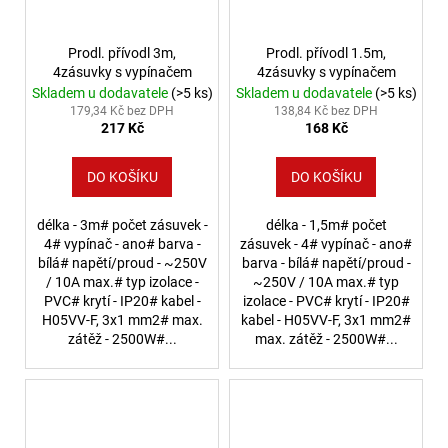
Prodl. přívodl 3m,
Prodl. přívodl 1.5m,
4zásuvky s vypínačem
4zásuvky s vypínačem
Skladem u dodavatele
(>5 ks)
Skladem u dodavatele
(>5 ks)
179,34 Kč bez DPH
138,84 Kč bez DPH
217 Kč
168 Kč
DO KOŠÍKU
DO KOŠÍKU
délka - 3m# počet zásuvek -
délka - 1,5m# počet
4# vypínač - ano# barva -
zásuvek - 4# vypínač - ano#
bílá# napětí/proud - ~250V
barva - bílá# napětí/proud -
/ 10A max.# typ izolace -
~250V / 10A max.# typ
PVC# krytí - IP20# kabel -
izolace - PVC# krytí - IP20#
H05VV-F, 3x1 mm2# max.
kabel - H05VV-F, 3x1 mm2#
zátěž - 2500W#...
max. zátěž - 2500W#...