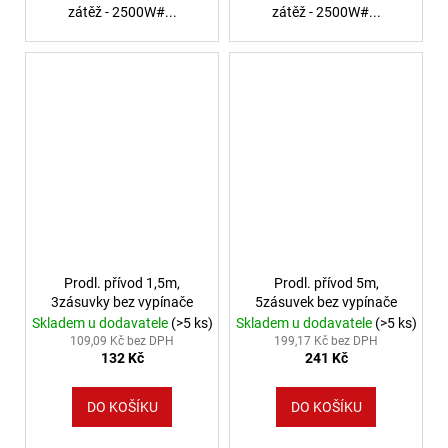
zátěž - 2500W#...
zátěž - 2500W#...
Prodl. přívod 1,5m,
Prodl. přívod 5m,
3zásuvky bez vypínače
5zásuvek bez vypínače
Skladem u dodavatele
(>5 ks)
Skladem u dodavatele
(>5 ks)
109,09 Kč bez DPH
199,17 Kč bez DPH
132 Kč
241 Kč
DO KOŠÍKU
DO KOŠÍKU