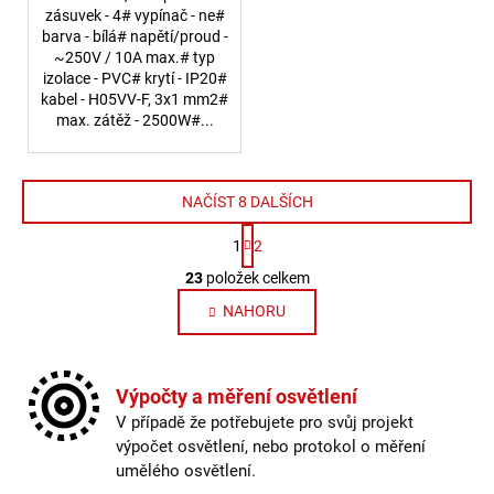
zásuvek - 4# vypínač - ne#
barva - bílá# napětí/proud -
~250V / 10A max.# typ
izolace - PVC# krytí - IP20#
kabel - H05VV-F, 3x1 mm2#
max. zátěž - 2500W#...
NAČÍST 8 DALŠÍCH
Stránkování
1
2
Ovládací prvky výpisu
23
položek celkem
NAHORU
Výpočty a měření osvětlení
V případě že potřebujete pro svůj projekt
výpočet osvětlení, nebo protokol o měření
umělého osvětlení.