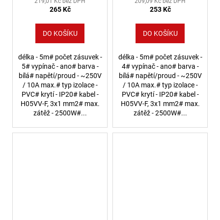
219,01 Kč bez DPH
209,09 Kč bez DPH
265 Kč
253 Kč
DO KOŠÍKU
DO KOŠÍKU
délka - 5m# počet zásuvek -
délka - 5m# počet zásuvek -
5# vypínač - ano# barva -
4# vypínač - ano# barva -
bílá# napětí/proud - ~250V
bílá# napětí/proud - ~250V
/ 10A max.# typ izolace -
/ 10A max.# typ izolace -
PVC# krytí - IP20# kabel -
PVC# krytí - IP20# kabel -
H05VV-F, 3x1 mm2# max.
H05VV-F, 3x1 mm2# max.
zátěž - 2500W#...
zátěž - 2500W#...