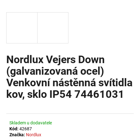
a
j
í
t
?
Nordlux Vejers Down
(galvanizovaná ocel)
HLEDAT
Venkovní nástěnná svítidla
kov, sklo IP54 74461031
D
o
p
o
Skladem u dodavatele
r
Kód:
42687
u
Značka:
Nordlux