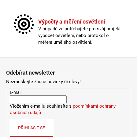
Závit
:
E27
Žárovka
:
ne
Kabel součástí balení
:
není
Výpočty a měření osvětlení
Krytí
:
IP44 a více
V případě že potřebujete pro svůj projekt
Materiál
:
kov
výpočet osvětlení, nebo protokol o
Možnost paralelního zapojení
:
ano
měření umělého osvětlení.
Provedení
:
galvanizovaná ocel
Průměr
:
20-30cm
Stmívatelné
:
ano
Zápatí
Výška
:
do 1m
Odebírat newsletter
Závit
:
E27
Žárovka
:
ne
Nezmeškejte žádné novinky či slevy!
Méně informací
E-mail
Vložením e-mailu souhlasíte s
podmínkami ochrany
osobních údajů
PŘIHLÁSIT SE