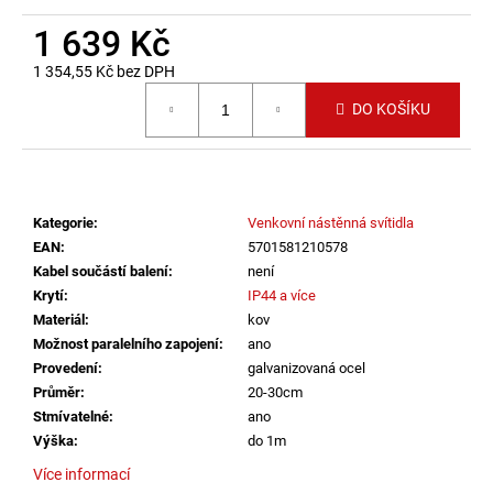
č
u
1 639 Kč
j
1 354,55 Kč bez DPH
e
Měrná cena:
m
DO KOŠÍKU
e
SAUNA
LED
Kategorie
:
Venkovní nástěnná svítidla
PÁSEK
24V
EAN
:
5701581210578
RGBW
Kabel součástí balení
:
není
9,6W
Krytí
:
IP44 a více
IP65
BALENÍ:
Materiál
:
kov
10M
Možnost paralelního zapojení
:
ano
BALENÍ
Provedení
:
galvanizovaná ocel
9
Průměr
:
20-30cm
216
Stmívatelné
:
ano
Kč
Výška
:
do 1m
Více informací