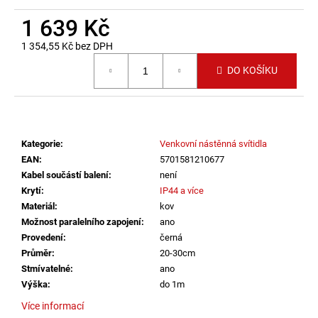
č
u
1 639 Kč
j
1 354,55 Kč bez DPH
e
Měrná cena:
m
DO KOŠÍKU
e
ZÁVĚSNÉ
SVÍTIDLO
Kategorie
:
Venkovní nástěnná svítidla
RANDO
THIN
EAN
:
5701581210677
BROUŠENÝ
Kabel součástí balení
:
není
STŘÍBRNÝ
Krytí
:
IP44 a více
HLINÍK
A
Materiál
:
kov
AKRYL
Možnost paralelního zapojení
:
ano
LED
Provedení
:
černá
50W
Průměr
:
20-30cm
230V
3000K
Stmívatelné
:
ano
IP20
Výška
:
do 1m
STMÍVATELNÉ
-
Více informací
NOVA