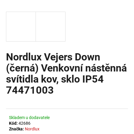
a
j
í
t
?
Nordlux Vejers Down
(černá) Venkovní nástěnná
HLEDAT
svítidla kov, sklo IP54
74471003
D
o
p
o
Skladem u dodavatele
r
Kód:
42686
u
Značka:
Nordlux