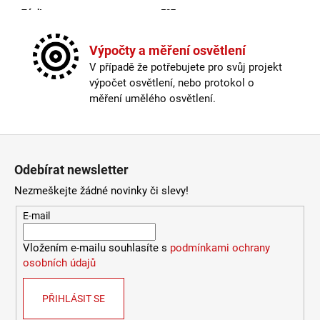
LUCE
Závit
:
E27
9
Žárovka
:
ne
078
Kabel součástí balení
:
není
Výpočty a měření osvětlení
Kč
Krytí
:
IP44 a více
V případě že potřebujete pro svůj projekt
Materiál
:
kov
výpočet osvětlení, nebo protokol o
Možnost paralelního zapojení
:
ano
měření umělého osvětlení.
Provedení
:
černá
Průměr
:
20-30cm
Stmívatelné
:
ano
Zápatí
Výška
:
do 1m
Odebírat newsletter
Závit
:
E27
Žárovka
:
ne
Nezmeškejte žádné novinky či slevy!
Méně informací
E-mail
Vložením e-mailu souhlasíte s
podmínkami ochrany
osobních údajů
PŘIHLÁSIT SE