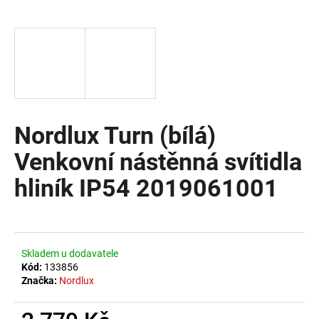
a
j
í
t
?
Nordlux Turn (bílá)
Venkovní nástěnná svítidla
HLEDAT
hliník IP54 2019061001
D
o
Skladem u dodavatele
p
Kód:
133856
o
Značka:
Nordlux
r
u