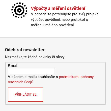
Závit
:
zabudovaná LED
772
Kč
Žárovka
:
LED
Výpočty a měření osvětlení
Životnost žárovky
:
30000 hodin
V případě že potřebujete pro svůj projekt
Barevná teplota
:
2700-3000K (obytná zóna)
výpočet osvětlení, nebo protokol o
Energetická třída
:
F
měření umělého osvětlení.
Index podání barev (CRI)
:
80 Ra
Krytí
:
IP44 a více
Materiál
:
kov
Zápatí
Možnost paralelního zapojení
:
ano
Odebírat newsletter
Provedení
:
bílá
Stmívatelné
:
ano
Nezmeškejte žádné novinky či slevy!
Závit
:
zabudovaná LED
E-mail
Žárovka
:
LED
Životnost žárovky
:
30000 hodin
Vložením e-mailu souhlasíte s
podmínkami ochrany
Světelný tok
:
601-1000lm
osobních údajů
Méně informací
PŘIHLÁSIT SE