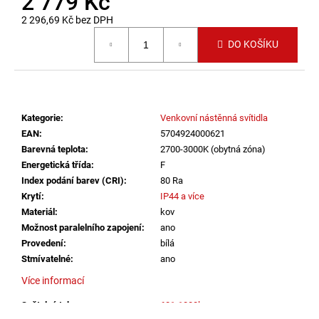
2 779 Kč
č
u
2 296,69 Kč bez DPH
j
Měrná cena:
DO KOŠÍKU
e
m
e
Kategorie
:
Venkovní nástěnná svítidla
VÝPRODEJ
LED2
EAN
:
5704924000621
LIŠTOVÉ
Barevná teplota
:
2700-3000K (obytná zóna)
SVÍTIDLO
Energetická třída
:
F
MAGLINE
Index podání barev (CRI)
:
80 Ra
II
60,
Krytí
:
IP44 a více
B
Materiál
:
kov
DALI
Možnost paralelního zapojení
:
ano
24W
3000K/3500K/4000K
Provedení
:
bílá
ČERNÁ
Stmívatelné
:
ano
-
LED2
Více informací
LIGHTING
Světelný tok
:
601-1000lm
2