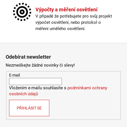
Materiál
:
kov
966
Kč
Možnost paralelního zapojení
:
ne
Výpočty a měření osvětlení
Provedení
:
měď
V případě že potřebujete pro svůj projekt
Stmívatelné
:
ano
výpočet osvětlení, nebo protokol o
Výška
:
do 1m
měření umělého osvětlení.
Závit
:
GU10
Žárovka
:
ne
Z
Méně informací
á
Odebírat newsletter
p
Nezmeškejte žádné novinky či slevy!
a
t
E-mail
í
Vložením e-mailu souhlasíte s
podmínkami ochrany
osobních údajů
PŘIHLÁSIT SE