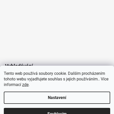
Vyhledávání
Tento web používá soubory cookie. Dalším procházením
tohoto webu vyjadřujete souhlas s jejich používáním.. Více
HLEDAT
informací
zde
.
Nastavení
Copyright 2026
Vytvořil Shoptet
/
Elektroradce.cz
. Všechna
J&K
Souhlasím
práva vyhrazena.
Pro