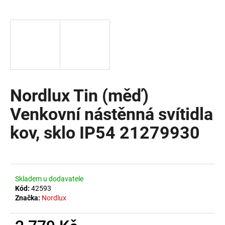
a
j
í
t
?
Nordlux Tin (měď)
Venkovní nástěnná svítidla
HLEDAT
kov, sklo IP54 21279930
D
o
Skladem u dodavatele
p
Kód:
42593
o
Značka:
Nordlux
r
u