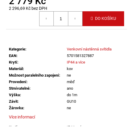
2 779 Kč
č
u
2 296,69 Kč bez DPH
j
Měrná
DO KOŠÍKU
cena:
e
m
e
Kategorie
:
Venkovní nástěnná svítidla
SVÍTIDLO
CIRCLE
EAN
:
5701581327887
120
Krytí
:
IP44 a více
P-
Materiál
:
kov
Z,
Možnost paralelního zapojení
:
ne
B
TRIAC
Provedení
:
měď
DIM
Stmívatelné
:
ano
100W
Výška
:
do 1m
3000K
ZÁVĚSNÁ
Závit
:
GU10
ČERNÁ
Žárovka
:
ne
-
LED2
Více informací
LIGHTING
Krytí
:
IP44 a více
13