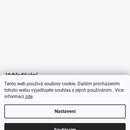
Vyhledávání
Tento web používá soubory cookie. Dalším procházením
tohoto webu vyjadřujete souhlas s jejich používáním.. Více
HLEDAT
informací
zde
.
Nastavení
Copyright 2026
Vytvořil Shoptet
/
Elektroradce.cz
. Všechna
J&K
Souhlasím
práva vyhrazena.
Pro