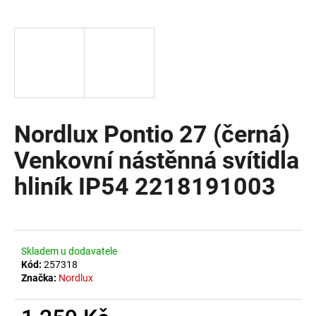
a
j
í
t
?
Nordlux Pontio 27 (černá)
Venkovní nástěnná svítidla
HLEDAT
hliník IP54 2218191003
D
o
Skladem u dodavatele
p
Kód:
257318
o
Značka:
Nordlux
r
u