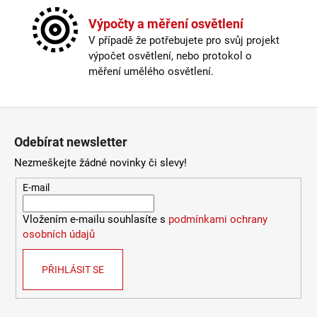
Materiál
:
kov
9
Možnost paralelního zapojení
:
ano
Výpočty a měření osvětlení
053
Stmívatelné
:
ano
Kč
V případě že potřebujete pro svůj projekt
Výška
:
do 1m
výpočet osvětlení, nebo protokol o
Závit
:
GU10
měření umělého osvětlení.
Žárovka
:
ne
Provedení
:
černá
Zápatí
Méně informací
Odebírat newsletter
Nezmeškejte žádné novinky či slevy!
E-mail
Vložením e-mailu souhlasíte s
podmínkami ochrany
osobních údajů
PŘIHLÁSIT SE