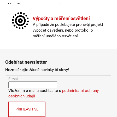
Materiál
:
kov
9
053
Možnost paralelního zapojení
:
ano
Kč
Provedení
:
nikl, čiré sklo
Výpočty a měření osvětlení
Stmívatelné
:
ano
V případě že potřebujete pro svůj projekt
Závit
:
E27
výpočet osvětlení, nebo protokol o
Žárovka
:
ne
měření umělého osvětlení.
Méně informací
Zápatí
Odebírat newsletter
Nezmeškejte žádné novinky či slevy!
E-mail
Vložením e-mailu souhlasíte s
podmínkami ochrany
osobních údajů
PŘIHLÁSIT SE