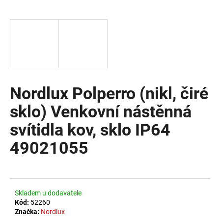
a
j
í
t
?
Nordlux Polperro (nikl, čiré
sklo) Venkovní nástěnná
HLEDAT
svítidla kov, sklo IP64
49021055
D
o
p
o
Skladem u dodavatele
r
Kód:
52260
u
Značka:
Nordlux