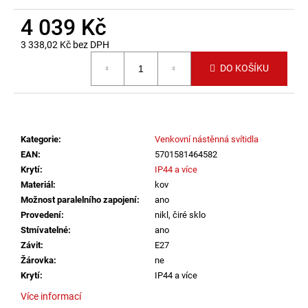
č
u
4 039 Kč
j
3 338,02 Kč bez DPH
e
Měrná cena:
m
DO KOŠÍKU
e
LED2
STROPNÍ
Kategorie
:
Venkovní nástěnná svítidla
SVÍTIDLO
TORO
EAN
:
5701581464582
40
Krytí
:
IP44 a více
P/N,
Materiál
:
kov
W
DALI
Možnost paralelního zapojení
:
ano
TW/PUSH
Provedení
:
nikl, čiré sklo
TW
Stmívatelné
:
ano
32+8W
Závit
:
E27
3000K-
4000K
Žárovka
:
ne
BÍLÁ
Krytí
:
IP44 a více
-
LED2
Více informací
LIGHTING