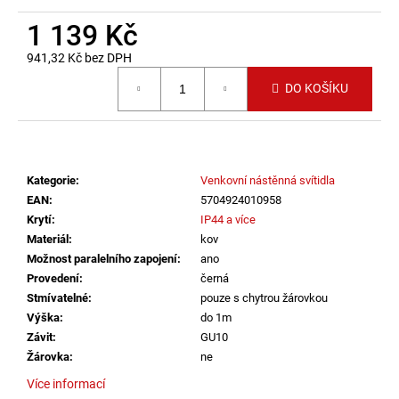
č
u
1 139 Kč
j
941,32 Kč bez DPH
e
Měrná cena:
m
DO KOŠÍKU
e
LED2
STROPNÍ
Kategorie
:
Venkovní nástěnná svítidla
SVÍTIDLO
TORO
EAN
:
5704924010958
40
Krytí
:
IP44 a více
P/N,
Materiál
:
kov
W
DALI
Možnost paralelního zapojení
:
ano
TW/PUSH
Provedení
:
černá
TW
Stmívatelné
:
pouze s chytrou žárovkou
32+8W
Výška
:
do 1m
3000K-
4000K
Závit
:
GU10
BÍLÁ
Žárovka
:
ne
-
LED2
Více informací
LIGHTING