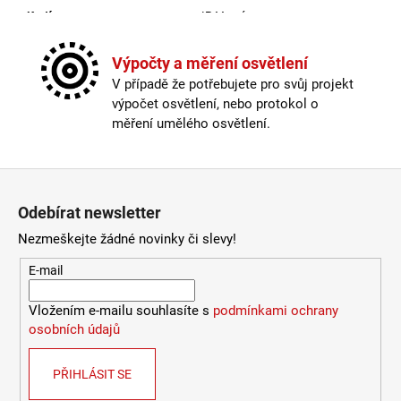
Krytí
:
IP44 a více
9
053
Materiál
:
kov
Kč
Možnost paralelního zapojení
:
ano
Výpočty a měření osvětlení
Stmívatelné
:
pouze s chytrou žárovkou
V případě že potřebujete pro svůj projekt
Výška
:
do 1m
výpočet osvětlení, nebo protokol o
Závit
:
GU10
měření umělého osvětlení.
Žárovka
:
ne
Provedení
:
černá
Zápatí
Méně informací
Odebírat newsletter
Nezmeškejte žádné novinky či slevy!
E-mail
Vložením e-mailu souhlasíte s
podmínkami ochrany
osobních údajů
PŘIHLÁSIT SE