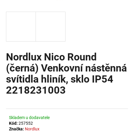
a
j
í
t
?
Nordlux Nico Round
(černá) Venkovní nástěnná
HLEDAT
svítidla hliník, sklo IP54
2218231003
D
o
p
o
Skladem u dodavatele
r
Kód:
257552
u
Značka:
Nordlux