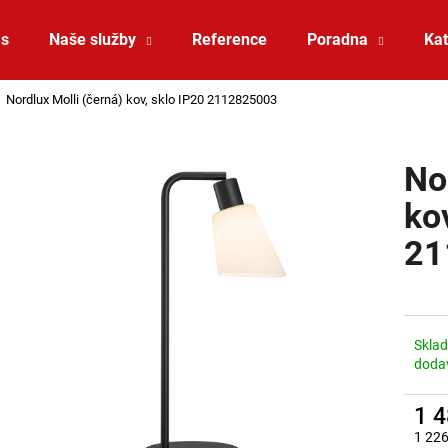
ás
Naše služby
Reference
Poradna
Kat
Nordlux Molli (černá) kov, sklo IP20 2112825003
Co potřebujete najít?
No
HLEDAT
ko
21
Doporučujeme
Skla
doda
1 
SAUNA LED PÁSEK 24V RGBW 9,6W IP65
VÝPRODEJ LED2 
1 226