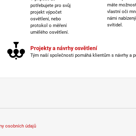
Výšk
máte možnost 
potřebujete pro svůj
Závit
:
vlastní oči mn
projekt výpočet
Žáro
námi nabízen
osvětlení, nebo
Barva
svítidel.
protokol o měření
Délka
umělého osvětlení.
Krytí
:
Projekty a návrhy osvětlení
Mater
Tým naší společnosti pomáhá klientům s návrhy a pro
Nasta
Odpoj
Prove
Stmív
Vypí
Výšk
Závit
:
Žáro
y osobních údajů
Méně