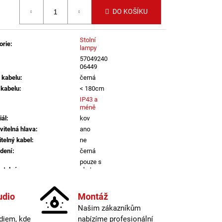
LI DIM 10W 3000K
 cena:
IGHTING
DO KOŠÍKU
Stolní
orie
:
lampy
57049240
06449
 kabelu
:
černá
 kabelu
:
< 180cm
IP43 a
méně
iál
:
kov
vitelná hlava
:
ano
itelný kabel
:
ne
dení
:
černá
pouze s
atelné
:
chytrou
žárovkou
informací
udio
Montáž
Našim zákazníkům
na
nač
:
lampičce
diem, kde
nabízíme profesionální