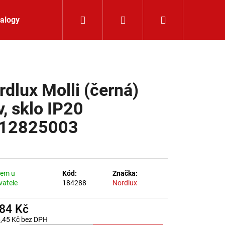
Hledat
Přihlášení
Nákupní koší
alogy
Kontakt
rdlux Molli (černá)
v, sklo IP20
12825003
dem u
Kód:
Značka:
vatele
184288
Nordlux
484 Kč
LIŠTOVÉ SVÍTIDLO
,45 Kč bez DPH