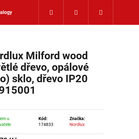
Hledat
Přihlášení
Nákupní koší
alogy
Kontakt
rdlux Milford wood
větlé dřevo, opálové
lo) sklo, dřevo IP20
915001
dem u
Kód:
Značka:
vatele
174833
Nordlux
K 24V RGBW 9,6W IP65