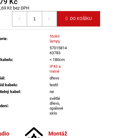
779 Kč
LENÍ
,69 Kč bez DPH
 cena:
DO KOŠÍKU
Stolní
orie
:
lampy
57015814
63783
 kabelu
:
< 180cm
IP43 a
méně
iál
:
dřevo
iál kabelu
:
textil
itelný kabel
:
ne
světlé
dřevo,
dení
:
opálové
sklo
ěr
:
20-30cm
pouze s
atelné
:
chytrou
udio
Montáž
žárovkou