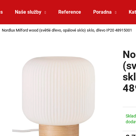
ás
Naše služby
Reference
Poradna
Kat
Nordlux Milford wood (světlé dřevo, opálové sklo) sklo, dřevo IP20 48915001
Co potřebujete najít?
No
HLEDAT
(s
sk
Doporučujeme
48
Skla
doda
ZÁVĚSNÉ SVÍTIDLO RANDO THIN
SAUNA LED PÁSE