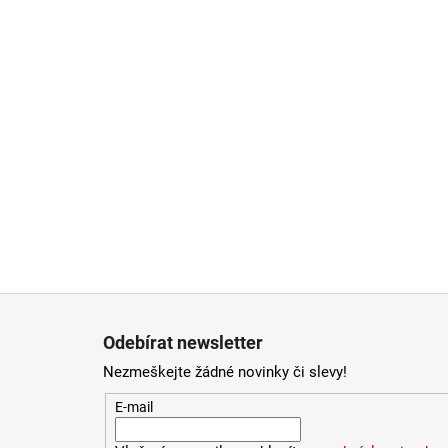
Zápatí
Odebírat newsletter
Nezmeškejte žádné novinky či slevy!
E-mail