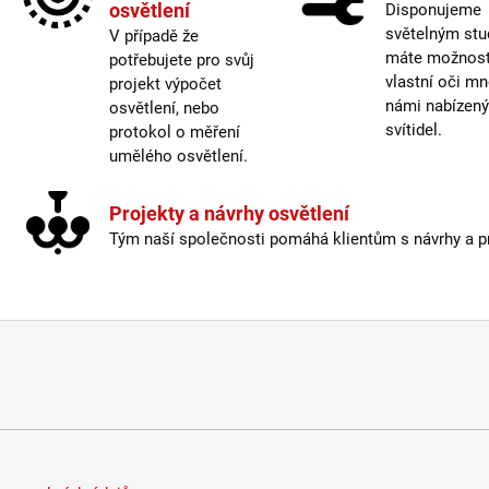
osvětlení
Disponujeme
Více 
světelným stu
V případě že
máte možnost 
potřebujete pro svůj
Vypí
vlastní oči mn
projekt výpočet
Výšk
námi nabízen
osvětlení, nebo
Závit
:
svítidel.
protokol o měření
Žáro
umělého osvětlení.
Délka
Krytí
:
Projekty a návrhy osvětlení
Mater
Tým naší společnosti pomáhá klientům s návrhy a pro
Mater
Odpoj
Prove
Prům
Stmív
Vypí
Výšk