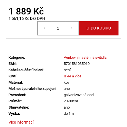
č
u
1 889 Kč
j
1 561,16 Kč bez DPH
e
Měrná cena:
m
DO KOŠÍKU
e
VÝPRODEJ
VZORKU
Kategorie
:
Venkovní nástěnná svítidla
-
LED2
EAN
:
5701581035010
STROPNÍ
Kabel součástí balení
:
není
SVÍTIDLO
Krytí
:
IP44 a více
MONO
SLIM
Materiál
:
kov
40,
Možnost paralelního zapojení
:
ano
B
Provedení
:
galvanizovaná ocel
30W
Průměr
:
20-30cm
2CCT
3000K/4000K
Stmívatelné
:
ano
ČERNÁ
Výška
:
do 1m
-
LED2
Více informací
LIGHTING