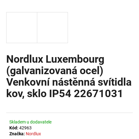
a
j
í
t
?
Nordlux Luxembourg
(galvanizovaná ocel)
HLEDAT
Venkovní nástěnná svítidla
kov, sklo IP54 22671031
D
o
p
o
Skladem u dodavatele
r
Kód:
42963
u
Značka:
Nordlux