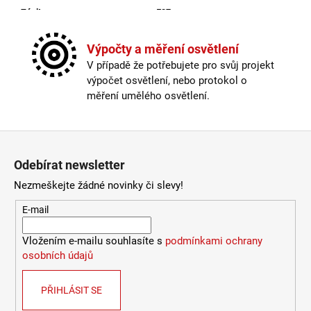
Závit
:
E27
2
632
Žárovka
:
ne
Kč
Kabel součástí balení
:
není
Výpočty a měření osvětlení
Krytí
:
IP44 a více
V případě že potřebujete pro svůj projekt
Materiál
:
kov
výpočet osvětlení, nebo protokol o
Možnost paralelního zapojení
:
ano
měření umělého osvětlení.
Provedení
:
galvanizovaná ocel
Průměr
:
20-30cm
Stmívatelné
:
ano
Zápatí
Výška
:
do 1m
Odebírat newsletter
Závit
:
E27
Žárovka
:
ne
Nezmeškejte žádné novinky či slevy!
Méně informací
E-mail
Vložením e-mailu souhlasíte s
podmínkami ochrany
osobních údajů
PŘIHLÁSIT SE