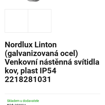
a
j
í
t
?
Nordlux Linton
(galvanizovaná ocel)
HLEDAT
Venkovní nástěnná svítidla
kov, plast IP54
D
2218281031
o
p
o
r
u
Skladem u dodavatele