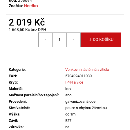
č
Kód:
258094
Značka:
Nordlux
u
j
e
2 019 Kč
m
1 668,60 Kč bez DPH
e
Měrná cena:
DO KOŠÍKU
SVÍTIDLO
CIRCLE
100
P-
Z,
Kategorie
:
Venkovní nástěnná svítidla
B
EAN
:
5704924011030
TRIAC
Krytí
:
IP44 a více
DIM
Materiál
:
kov
80W
3000K
Možnost paralelního zapojení
:
ano
ZÁVĚSNÁ
Provedení
:
galvanizovaná ocel
ČERNÁ
Stmívatelné
:
pouze s chytrou žárovkou
-
LED2
Výška
:
do 1m
LIGHTING
Závit
:
E27
10
Žárovka
:
ne