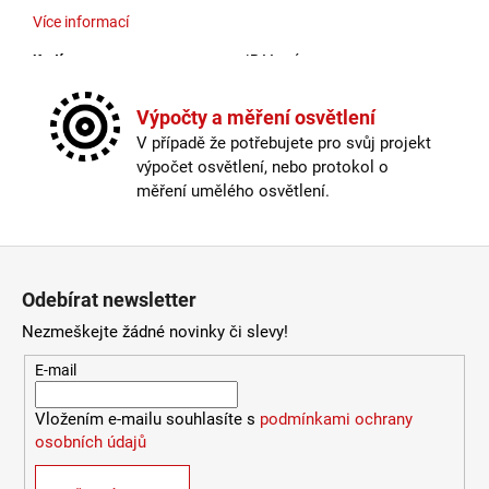
106
Více informací
Kč
Krytí
:
IP44 a více
Materiál
:
kov
Možnost paralelního zapojení
:
ano
Výpočty a měření osvětlení
Stmívatelné
:
pouze s chytrou žárovkou
V případě že potřebujete pro svůj projekt
Výška
:
do 1m
výpočet osvětlení, nebo protokol o
Závit
:
E27
měření umělého osvětlení.
Žárovka
:
ne
Provedení
:
galvanizovaná ocel
Zápatí
Méně informací
Odebírat newsletter
Nezmeškejte žádné novinky či slevy!
E-mail
Vložením e-mailu souhlasíte s
podmínkami ochrany
osobních údajů