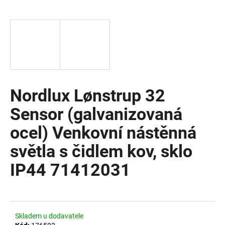
a
j
í
t
?
Nordlux Lønstrup 32
Sensor (galvanizovaná
HLEDAT
ocel) Venkovní nástěnná
světla s čidlem kov, sklo
D
IP44 71412031
o
p
o
r
u
Skladem u dodavatele