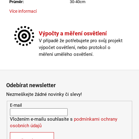
Průměr
:
30-40cm
Více informací
Soumrakový senzor
:
ano
Stmívatelné
:
ano
Výpočty a měření osvětlení
Výška
:
do 1m
V případě že potřebujete pro svůj projekt
Závit
:
E27
výpočet osvětlení, nebo protokol o
Žárovka
:
ne
měření umělého osvětlení.
Kabel součástí balení
:
není
Krytí
:
IP44 a více
Materiál
:
kov
Zápatí
Max. vzdálenost
:
8m
Možnost paralelního zapojení
:
ano
Odebírat newsletter
Pohybový senzor
:
ano
Nezmeškejte žádné novinky či slevy!
Provedení
:
galvanizovaná ocel
Průměr
:
30-40cm
E-mail
Soumrakový senzor
:
ano
Stmívatelné
:
ano
Vložením e-mailu souhlasíte s
podmínkami ochrany
Výška
:
do 1m
osobních údajů
Závit
:
E27
Žárovka
:
ne