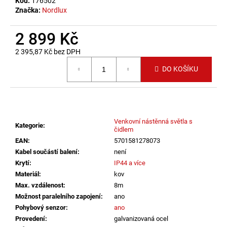
č
Kód:
176502
Značka:
Nordlux
u
j
e
2 899 Kč
m
2 395,87 Kč bez DPH
e
Měrná cena:
DO KOŠÍKU
SAUNA
LED
PÁSEK
24V
RGBW
Venkovní nástěnná světla s
Kategorie
:
9,6W
čidlem
IP65
EAN
:
5701581278073
BALENÍ:
Kabel součástí balení
:
není
10M
Krytí
:
IP44 a více
BALENÍ
Materiál
:
kov
9
Max. vzdálenost
:
8m
216
Kč
Možnost paralelního zapojení
:
ano
Pohybový senzor
:
ano
Provedení
:
galvanizovaná ocel