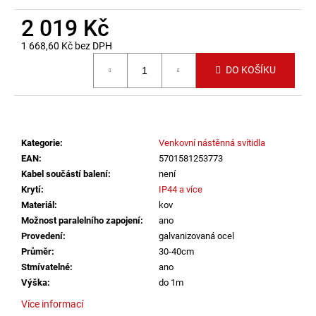
č
u
2 019 Kč
j
1 668,60 Kč bez DPH
e
Měrná cena:
m
DO KOŠÍKU
e
ZÁVĚSNÉ
SVÍTIDLO
Kategorie
:
Venkovní nástěnná svítidla
RANDO
THIN
EAN
:
5701581253773
BROUŠENÝ
Kabel součástí balení
:
není
STŘÍBRNÝ
Krytí
:
IP44 a více
HLINÍK
A
Materiál
:
kov
AKRYL
Možnost paralelního zapojení
:
ano
LED
Provedení
:
galvanizovaná ocel
50W
Průměr
:
30-40cm
230V
3000K
Stmívatelné
:
ano
IP20
Výška
:
do 1m
STMÍVATELNÉ
-
Více informací
NOVA