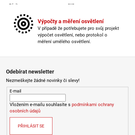
LUCE
Závit
:
E27
9
Žárovka
:
ne
078
Kabel součástí balení
:
není
Výpočty a měření osvětlení
Kč
Krytí
:
IP44 a více
V případě že potřebujete pro svůj projekt
Materiál
:
kov
výpočet osvětlení, nebo protokol o
Možnost paralelního zapojení
:
ano
měření umělého osvětlení.
Provedení
:
galvanizovaná ocel
Průměr
:
30-40cm
Stmívatelné
:
ano
Zápatí
Výška
:
do 1m
Odebírat newsletter
Závit
:
E27
Žárovka
:
ne
Nezmeškejte žádné novinky či slevy!
Méně informací
E-mail
Vložením e-mailu souhlasíte s
podmínkami ochrany
osobních údajů
PŘIHLÁSIT SE