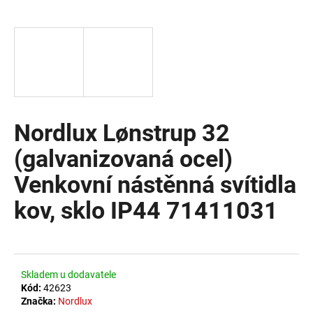
a
j
í
t
?
Nordlux Lønstrup 32
(galvanizovaná ocel)
HLEDAT
Venkovní nástěnná svítidla
kov, sklo IP44 71411031
D
o
p
o
Skladem u dodavatele
r
Kód:
42623
u
Značka:
Nordlux