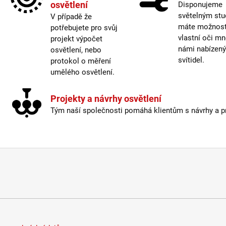
Krytí
:
osvětlení
Disponujeme
světelným stu
V případě že
Mater
máte možnost 
potřebujete pro svůj
Možno
vlastní oči mn
projekt výpočet
Stmív
námi nabízen
osvětlení, nebo
Výšk
svítidel.
protokol o měření
Závit
:
umělého osvětlení.
Žáro
Prove
Projekty a návrhy osvětlení
Méně
Tým naší společnosti pomáhá klientům s návrhy a pro