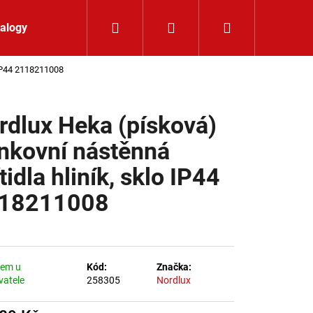
Hledat
Přihlášení
Nákupní koší
alogy
Kontakt
 IP44 2118211008
rdlux Heka (písková)
nkovní nástěnná
tidla hliník, sklo IP44
18211008
dem u
Kód:
Značka:
vatele
258305
Nordlux
LIŠTOVÉ SVÍTIDLO