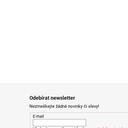
Zápatí
Odebírat newsletter
Nezmeškejte žádné novinky či slevy!
E-mail