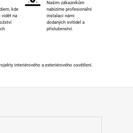
Našim zákazníkům
více
diem, kde
nabízíme profesionální
iál
:
kov
vidět na
instalaci námi
st paralelního zapojení
:
ano
ožství
dodaných svítidel a
atelné
:
ano
ých
příslušenství.
a
:
do 1m
E27
vka
:
ne
dení
:
písková
 informací
jekty interiérového a exteriérového osvětlení.