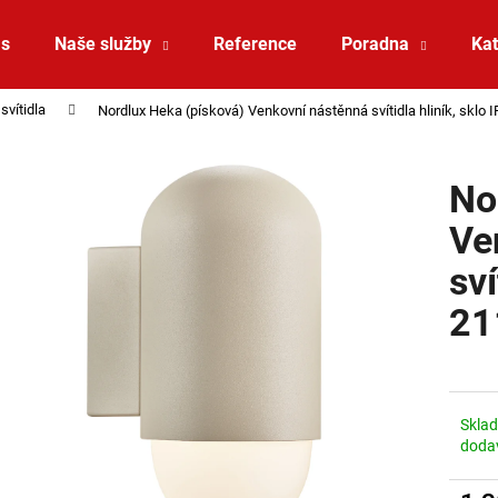
ás
Naše služby
Reference
Poradna
Kat
svítidla
Nordlux Heka (písková) Venkovní nástěnná svítidla hliník, sklo
Co potřebujete najít?
No
HLEDAT
Ve
sví
Doporučujeme
21
Skla
doda
SAUNA LED PÁSEK 24V RGBW 9,6W IP65
VÝPRODEJ LED2 