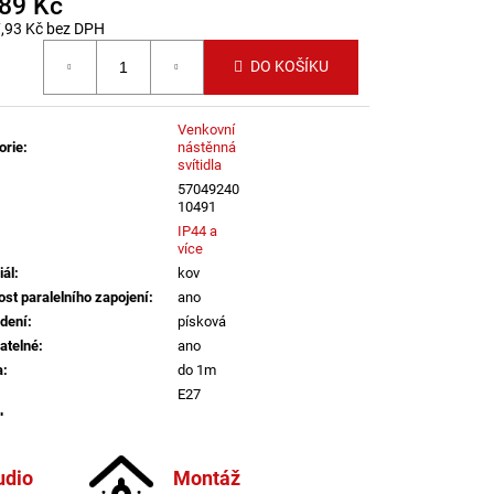
389 Kč
LI DIM 10W 3000K
IGHTING
,93 Kč bez DPH
 cena:
DO KOŠÍKU
Venkovní
orie
:
nástěnná
svítidla
57049240
10491
IP44 a
více
iál
:
kov
st paralelního zapojení
:
ano
dení
:
písková
atelné
:
ano
a
:
do 1m
E27
vka
:
ne
informací
udio
Montáž
IP44 a