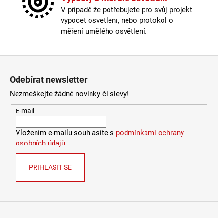
Žárovka
:
ne
V případě že potřebujete pro svůj projekt
2
Barva kabelu
:
černá
632
výpočet osvětlení, nebo protokol o
Délka kabelu
:
< 180cm
Kč
měření umělého osvětlení.
Krytí
:
IP43 a méně
Materiál
:
dřevo
Materiál kabelu
:
plast
Zápatí
Průměr
:
20-30cm
Odebírat newsletter
Stmívatelné
:
pouze s chytrou žárovkou
Vypínač
:
na kabelu
Nezmeškejte žádné novinky či slevy!
Výška
:
do 1m
E-mail
Závit
:
E27
Žárovka
:
ne
Vložením e-mailu souhlasíte s
podmínkami ochrany
Provedení
:
dřevo
osobních údajů
Méně informací
PŘIHLÁSIT SE