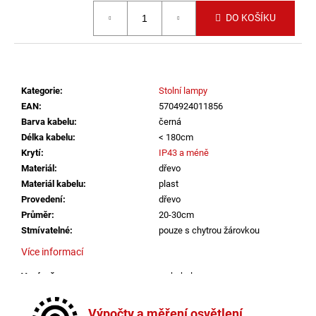
č
Měrná cena:
u
DO KOŠÍKU
j
e
m
e
Kategorie
:
Stolní lampy
EAN
:
5704924011856
VÝPRODEJ
Barva kabelu
:
černá
VZORKU
Délka kabelu
:
< 180cm
-
Krytí
:
IP43 a méně
LED2
STROPNÍ
Materiál
:
dřevo
SVÍTIDLO
Materiál kabelu
:
plast
MONO
Provedení
:
dřevo
SLIM
Průměr
:
20-30cm
40,
B
Stmívatelné
:
pouze s chytrou žárovkou
30W
Více informací
2CCT
3000K/4000K
ČERNÁ
Vypínač
:
na kabelu
-
Výška
:
do 1m
LED2
Závit
:
E27
LIGHTING
Výpočty a měření osvětlení