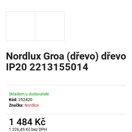
a
j
í
t
?
Nordlux Groa (dřevo) dřevo
IP20 2213155014
HLEDAT
D
Skladem u dodavatele
o
Kód:
252420
Značka:
Nordlux
p
o
1 484 Kč
r
u
1 226,45 Kč bez DPH