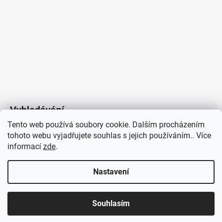
Vyhledávání
Tento web používá soubory cookie. Dalším procházením
tohoto webu vyjadřujete souhlas s jejich používáním.. Více
HLEDAT
informací
zde
.
Nastavení
Copyright 2026
Vytvořil Shoptet
/
Elektroradce.cz
. Všechna
J&K
Souhlasím
práva vyhrazena.
Pro