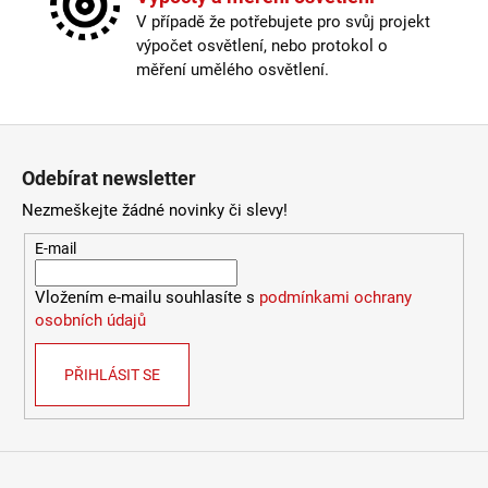
Závit
:
E27
V případě že potřebujete pro svůj projekt
9
Žárovka
:
ne
053
výpočet osvětlení, nebo protokol o
Provedení
:
černá
Kč
měření umělého osvětlení.
Méně informací
Zápatí
Odebírat newsletter
Nezmeškejte žádné novinky či slevy!
E-mail
Vložením e-mailu souhlasíte s
podmínkami ochrany
osobních údajů
PŘIHLÁSIT SE