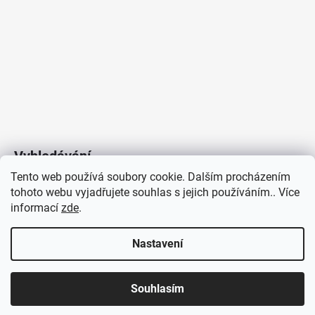
Vyhledávání
Tento web používá soubory cookie. Dalším procházením
tohoto webu vyjadřujete souhlas s jejich používáním.. Více
HLEDAT
informací
zde
.
Nastavení
Copyright 2026
Vytvořil Shoptet
/
Elektroradce.cz
. Všechna
J&K
Souhlasím
práva vyhrazena.
Pro