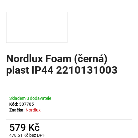
a
j
í
t
?
Nordlux Foam (černá)
plast IP44 2210131003
HLEDAT
D
Skladem u dodavatele
o
Kód:
307785
Značka:
Nordlux
p
o
579 Kč
r
u
478,51 Kč bez DPH