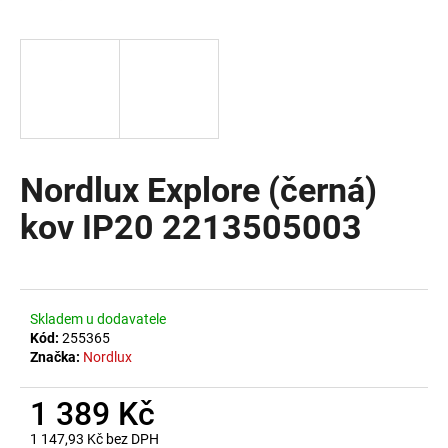
a
j
í
t
?
Nordlux Explore (černá)
kov IP20 2213505003
HLEDAT
D
Skladem u dodavatele
o
Kód:
255365
Značka:
Nordlux
p
o
1 389 Kč
r
u
1 147,93 Kč bez DPH