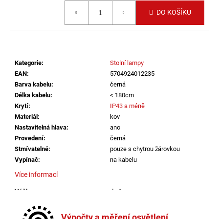
č
Měrná cena:
u
DO KOŠÍKU
j
e
m
e
Kategorie
:
Stolní lampy
EAN
:
5704924012235
ZÁVĚSNÉ
Barva kabelu
:
černá
SVÍTIDLO
Délka kabelu
:
< 180cm
RANDO
Krytí
:
IP43 a méně
THIN
BROUŠENÝ
Materiál
:
kov
STŘÍBRNÝ
Nastavitelná hlava
:
ano
HLINÍK
Provedení
:
černá
A
Stmívatelné
:
pouze s chytrou žárovkou
AKRYL
LED
Vypínač
:
na kabelu
50W
Více informací
230V
3000K
IP20
Výška
:
do 1m
STMÍVATELNÉ
Závit
:
GU10
-
Žárovka
:
ne
NOVA
Výpočty a měření osvětlení