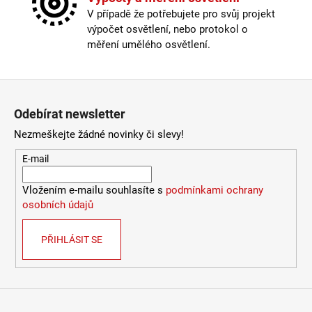
Barva kabelu
:
černá
LUCE
V případě že potřebujete pro svůj projekt
Délka kabelu
:
< 180cm
9
výpočet osvětlení, nebo protokol o
Krytí
:
IP43 a méně
078
měření umělého osvětlení.
Kč
Materiál
:
kov
Nastavitelná hlava
:
ano
Provedení
:
černá
Zápatí
Stmívatelné
:
pouze s chytrou žárovkou
Odebírat newsletter
Vypínač
:
na kabelu
Výška
:
do 1m
Nezmeškejte žádné novinky či slevy!
Závit
:
GU10
E-mail
Žárovka
:
ne
Méně informací
Vložením e-mailu souhlasíte s
podmínkami ochrany
osobních údajů
PŘIHLÁSIT SE