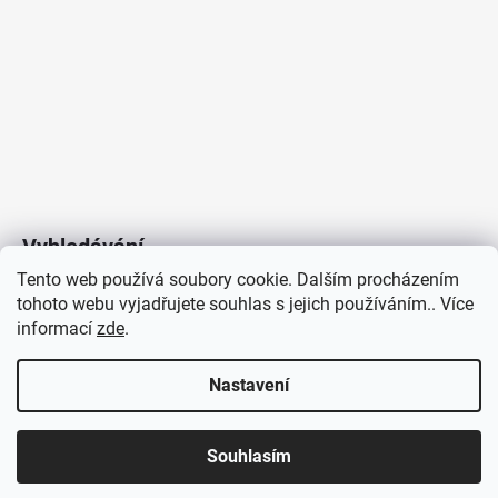
Vyhledávání
Tento web používá soubory cookie. Dalším procházením
tohoto webu vyjadřujete souhlas s jejich používáním.. Více
HLEDAT
informací
zde
.
Nastavení
Copyright 2026
Vytvořil Shoptet
/
Elektroradce.cz
. Všechna
J&K
Souhlasím
práva vyhrazena.
Pro