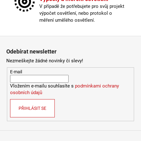
Žárovka
:
ne
V případě že potřebujete pro svůj projekt
9
Délka kabelu
:
< 180cm
053
výpočet osvětlení, nebo protokol o
Krytí
:
IP43 a méně
Kč
měření umělého osvětlení.
Materiál
:
kov
Materiál kabelu
:
textil
Odpojitelný kabel
:
ne
Zápatí
Průměr
:
20-30cm
Odebírat newsletter
Stmívatelné
:
pouze s chytrou žárovkou
Vypínač
:
na kabelu
Nezmeškejte žádné novinky či slevy!
Výška
:
do 1m
E-mail
Závit
:
E14
Žárovka
:
ne
Vložením e-mailu souhlasíte s
podmínkami ochrany
Provedení
:
zelená
osobních údajů
Méně informací
PŘIHLÁSIT SE