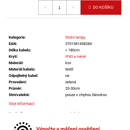
č
Měrná cena:
u
DO KOŠÍKU
j
e
m
e
Kategorie
:
Stolní lampy
EAN
:
5701581458284
LED2
Délka kabelu
:
< 180cm
STROPNÍ
Krytí
:
IP43 a méně
SVÍTIDLO
Materiál
:
kov
TORO
40
Materiál kabelu
:
textil
P/N,
Odpojitelný kabel
:
ne
W
Provedení
:
zelená
DALI
Průměr
:
20-30cm
TW/PUSH
TW
Stmívatelné
:
pouze s chytrou žárovkou
32+8W
Více informací
3000K-
4000K
BÍLÁ
Vypínač
:
na kabelu
-
Výška
:
do 1m
LED2
Závit
:
E14
LIGHTING
Výpočty a měření osvětlení