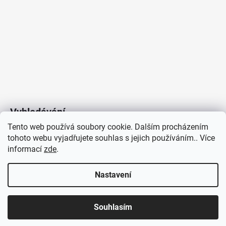
Vyhledávání
Tento web používá soubory cookie. Dalším procházením
tohoto webu vyjadřujete souhlas s jejich používáním.. Více
HLEDAT
informací
zde
.
Nastavení
Copyright 2026
Vytvořil Shoptet
/
Elektroradce.cz
. Všechna
J&K
Souhlasím
práva vyhrazena.
Pro