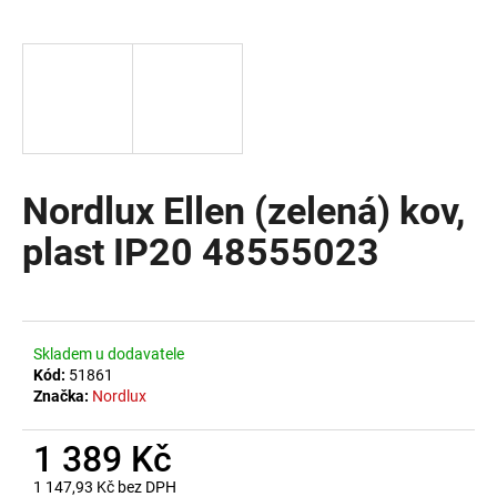
a
j
í
t
?
Nordlux Ellen (zelená) kov,
plast IP20 48555023
HLEDAT
D
Skladem u dodavatele
o
Kód:
51861
Značka:
Nordlux
p
o
1 389 Kč
r
u
1 147,93 Kč bez DPH