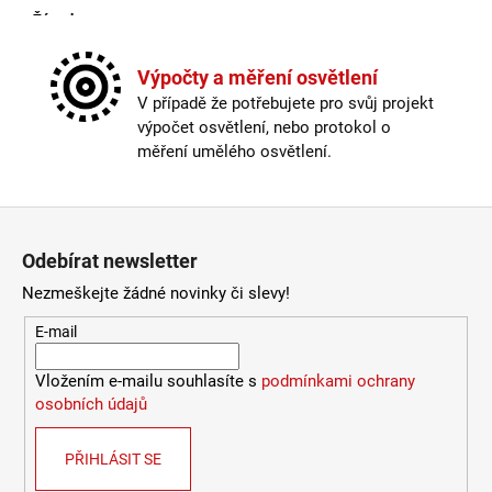
Žárovka
:
ne
Kabel součástí balení
:
není
Krytí
:
IP44 a více
Výpočty a měření osvětlení
Materiál
:
kov
V případě že potřebujete pro svůj projekt
Možnost paralelního zapojení
:
ano
výpočet osvětlení, nebo protokol o
Provedení
:
černá
měření umělého osvětlení.
Průměr
:
20-30cm
Stmívatelné
:
ano
Závit
:
E27
Zápatí
Žárovka
:
ne
Odebírat newsletter
Méně informací
Nezmeškejte žádné novinky či slevy!
E-mail
Vložením e-mailu souhlasíte s
podmínkami ochrany
osobních údajů
PŘIHLÁSIT SE