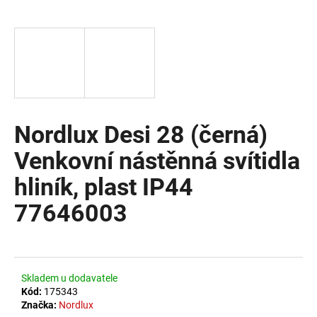
a
j
í
t
?
Nordlux Desi 28 (černá)
Venkovní nástěnná svítidla
HLEDAT
hliník, plast IP44
77646003
D
o
p
o
Skladem u dodavatele
r
Kód:
175343
u
Značka:
Nordlux