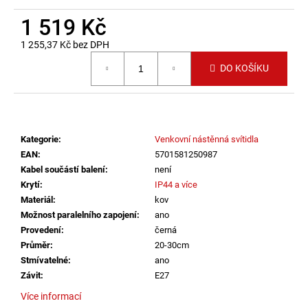
č
u
1 519 Kč
j
1 255,37 Kč bez DPH
e
Měrná cena:
m
DO KOŠÍKU
e
SAUNA
LED
Kategorie
:
Venkovní nástěnná svítidla
PÁSEK
24V
EAN
:
5701581250987
RGBW
Kabel součástí balení
:
není
9,6W
Krytí
:
IP44 a více
IP65
BALENÍ:
Materiál
:
kov
10M
Možnost paralelního zapojení
:
ano
BALENÍ
Provedení
:
černá
9
Průměr
:
20-30cm
216
Stmívatelné
:
ano
Kč
Závit
:
E27
Více informací