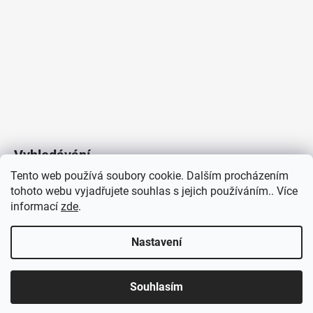
Vyhledávání
Tento web používá soubory cookie. Dalším procházením
tohoto webu vyjadřujete souhlas s jejich používáním.. Více
HLEDAT
informací
zde
.
Nastavení
Copyright 2026
Vytvořil Shoptet
/
Elektroradce.cz
. Všechna
J&K
Souhlasím
práva vyhrazena.
Pro