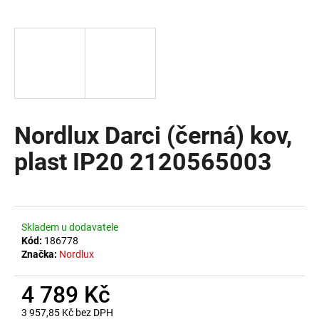
a
j
í
t
?
Nordlux Darci (černá) kov,
plast IP20 2120565003
HLEDAT
D
Skladem u dodavatele
o
Kód:
186778
Značka:
Nordlux
p
o
4 789 Kč
r
u
3 957,85 Kč bez DPH