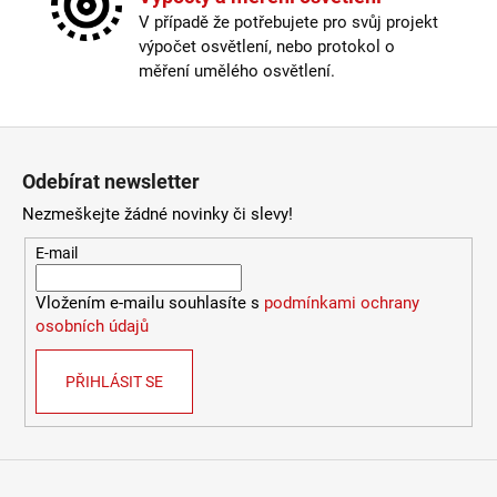
Závit
:
E14
V případě že potřebujete pro svůj projekt
4
Žárovka
:
ne
106
výpočet osvětlení, nebo protokol o
Barva kabelu
:
černá
Kč
měření umělého osvětlení.
Délka kabelu
:
180-250cm
Krytí
:
IP43 a méně
Materiál
:
kov
Zápatí
Materiál kabelu
:
textil
Odebírat newsletter
Nastavitelná hlava
:
ano
Odpojitelný kabel
:
ne
Nezmeškejte žádné novinky či slevy!
Provedení
:
černá
E-mail
Stmívatelné
:
pouze s chytrou žárovkou
Vypínač
:
na lampičce
Vložením e-mailu souhlasíte s
podmínkami ochrany
Výška
:
do 1m
osobních údajů
Závit
:
E14
Žárovka
:
ne
PŘIHLÁSIT SE
Méně informací