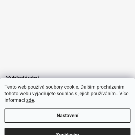
Vyhledávání
Tento web používá soubory cookie. Dalším procházením
tohoto webu vyjadřujete souhlas s jejich používáním.. Více
HLEDAT
informací
zde
.
Nastavení
Copyright 2026
Vytvořil Shoptet
/
Elektroradce.cz
. Všechna
J&K
Souhlasím
práva vyhrazena.
Pro