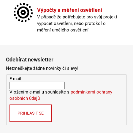
Závit
:
E27
772
Kč
Žárovka
:
ne
Výpočty a měření osvětlení
Délka kabelu
:
< 180cm
V případě že potřebujete pro svůj projekt
Krytí
:
IP43 a méně
výpočet osvětlení, nebo protokol o
Materiál
:
kov
měření umělého osvětlení.
Odpojitelný kabel
:
ne
Provedení
:
světle šedá, kouřové sklo
Průměr
:
20-30cm
Zápatí
Stmívatelné
:
pouze s chytrou žárovkou
Odebírat newsletter
Vypínač
:
na kabelu
Výška
:
do 1m
Nezmeškejte žádné novinky či slevy!
Závit
:
E27
E-mail
Žárovka
:
ne
Méně informací
Vložením e-mailu souhlasíte s
podmínkami ochrany
osobních údajů
PŘIHLÁSIT SE