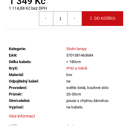
1 349 Kč
č
u
1 114,88 Kč bez DPH
j
Měrná cena:
DO KOŠÍKU
e
m
e
Kategorie
:
Stolní lampy
VÝPRODEJ
LED2
EAN
:
5701581463684
LIŠTOVÉ
Délka kabelu
:
< 180cm
SVÍTIDLO
Krytí
:
IP43 a méně
MAGLINE
Materiál
:
kov
II
60,
Odpojitelný kabel
:
ne
B
Provedení
:
světle šedá, kouřové sklo
DALI
Průměr
:
20-30cm
24W
3000K/3500K/4000K
Stmívatelné
:
pouze s chytrou žárovkou
ČERNÁ
Vypínač
:
na kabelu
-
LED2
Více informací
LIGHTING
Výška
:
do 1m
2