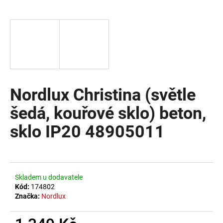
a
j
í
t
?
Nordlux Christina (světle
šedá, kouřové sklo) beton,
HLEDAT
sklo IP20 48905011
D
o
Skladem u dodavatele
p
Kód:
174802
o
Značka:
Nordlux
r
u