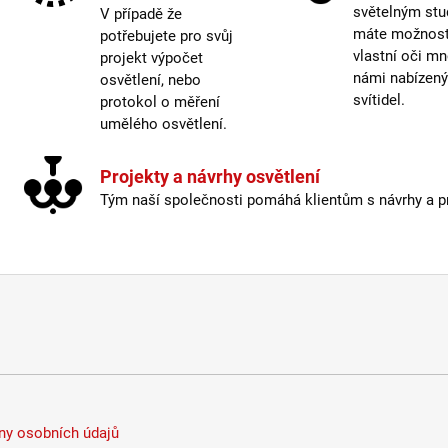
Výšk
světelným stu
V případě že
máte možnost 
potřebujete pro svůj
Závit
:
vlastní oči mn
projekt výpočet
Žáro
námi nabízen
osvětlení, nebo
svítidel.
Život
protokol o měření
umělého osvětlení.
Barev
Projekty a návrhy osvětlení
Energ
Tým naší společnosti pomáhá klientům s návrhy a pro
Index
Krytí
:
Možno
Stmív
Výšk
Závit
:
Žáro
Život
Světe
y osobních údajů
Prove