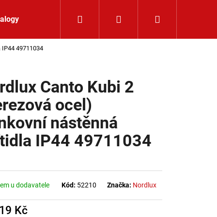
Hledat
Přihlášení
Nákupní koší
alogy
Kontakt
la IP44 49711034
rdlux Canto Kubi 2
erezová ocel)
nkovní nástěnná
ítidla IP44 49711034
em u dodavatele
Kód:
52210
Značka:
Nordlux
519 Kč
LIŠTOVÉ SVÍTIDLO