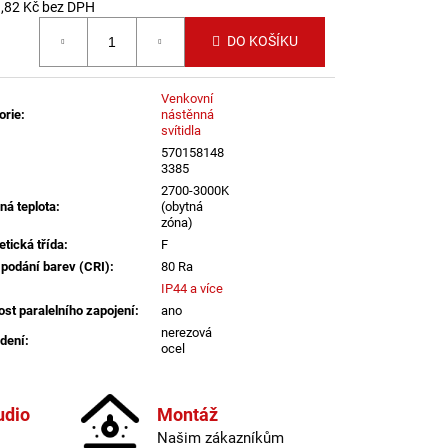
LI DIM 10W 3000K
,82 Kč bez DPH
IGHTING
 cena:
DO KOŠÍKU
Venkovní
orie
:
nástěnná
svítidla
570158148
3385
2700-3000K
ná teplota
:
(obytná
zóna)
etická třída
:
F
 podání barev (CRI)
:
80 Ra
IP44 a více
st paralelního zapojení
:
ano
nerezová
dení
:
ocel
atelné
:
ne
lný tok
:
301-600lm
udio
Montáž
informací
Našim zákazníkům