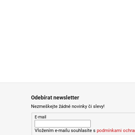
Zápatí
Odebírat newsletter
Nezmeškejte žádné novinky či slevy!
E-mail
Vložením e-mailu souhlasíte s
podmínkami ochran