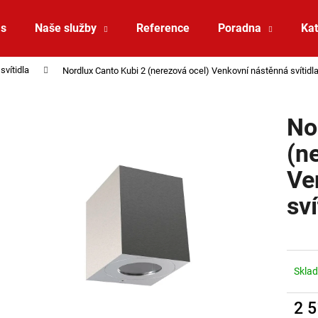
ás
Naše služby
Reference
Poradna
Kat
svítidla
Nordlux Canto Kubi 2 (nerezová ocel) Venkovní nástěnná svítid
Co potřebujete najít?
No
HLEDAT
(n
Ve
Doporučujeme
sv
Sklad
2 
SAUNA LED PÁSEK 24V RGBW 9,6W IP65
VÝPRODEJ LED2 