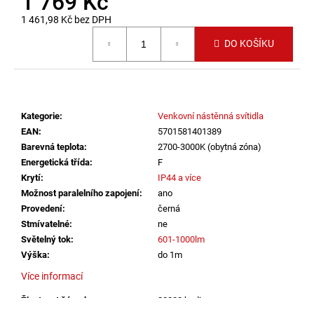
1 769 Kč
č
u
1 461,98 Kč bez DPH
j
Měrná cena:
DO KOŠÍKU
e
m
e
Kategorie
:
Venkovní nástěnná svítidla
VÝPRODEJ
LED2
EAN
:
5701581401389
LIŠTOVÉ
Barevná teplota
:
2700-3000K (obytná zóna)
SVÍTIDLO
Energetická třída
:
F
MAGO
Krytí
:
IP44 a více
II
M,
Možnost paralelního zapojení
:
ano
B
Provedení
:
černá
DALI
Stmívatelné
:
ne
DIM
10W
Světelný tok
:
601-1000lm
3000K
Výška
:
do 1m
ČERNÁ
-
Více informací
LED2
LIGHTING
Životnost žárovky
:
20000 hodin