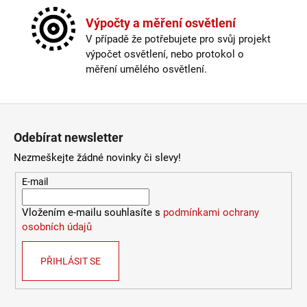
Barevná teplota
:
2700-3000K (obytná zóna)
2
772
Energetická třída
:
F
Výpočty a měření osvětlení
Kč
Krytí
:
IP44 a více
V případě že potřebujete pro svůj projekt
Možnost paralelního zapojení
:
ano
výpočet osvětlení, nebo protokol o
Provedení
:
černá
měření umělého osvětlení.
Stmívatelné
:
ne
Výška
:
do 1m
Životnost žárovky
:
20000 hodin
Zápatí
Světelný tok
:
601-1000lm
Odebírat newsletter
Méně informací
Nezmeškejte žádné novinky či slevy!
E-mail
Vložením e-mailu souhlasíte s
podmínkami ochrany
osobních údajů
PŘIHLÁSIT SE