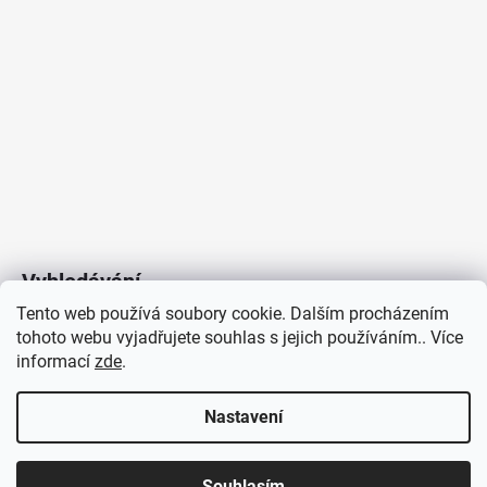
Vyhledávání
Tento web používá soubory cookie. Dalším procházením
tohoto webu vyjadřujete souhlas s jejich používáním.. Více
HLEDAT
informací
zde
.
Nastavení
Copyright 2026
Vytvořil Shoptet
/
Elektroradce.cz
. Všechna
J&K
Souhlasím
práva vyhrazena.
Pro