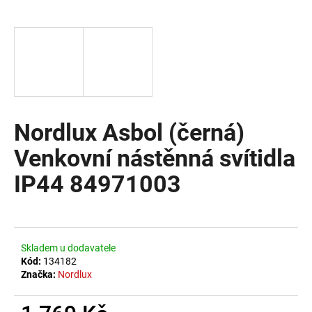
a
j
í
t
?
Nordlux Asbol (černá)
Venkovní nástěnná svítidla
HLEDAT
IP44 84971003
D
o
Skladem u dodavatele
p
Kód:
134182
o
Značka:
Nordlux
r
u