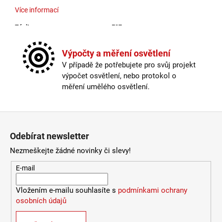
Více informací
4
106
Závit
:
E27
Kč
Žárovka
:
ne
Kabel součástí balení
:
není
Výpočty a měření osvětlení
Krytí
:
IP44 a více
V případě že potřebujete pro svůj projekt
Materiál
:
kov
výpočet osvětlení, nebo protokol o
Možnost paralelního zapojení
:
ano
měření umělého osvětlení.
Provedení
:
galvanizovaná ocel
Průměr
:
30-40cm
Stmívatelné
:
ano
Zápatí
Výška
:
do 1m
Odebírat newsletter
Závit
:
E27
Žárovka
:
ne
Nezmeškejte žádné novinky či slevy!
Méně informací
E-mail
Vložením e-mailu souhlasíte s
podmínkami ochrany
osobních údajů