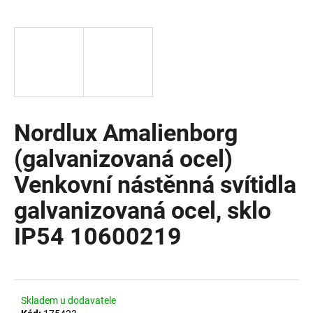
a
j
í
t
?
Nordlux Amalienborg
(galvanizovaná ocel)
HLEDAT
Venkovní nástěnná svítidla
galvanizovaná ocel, sklo
D
IP54 10600219
o
p
o
r
u
Skladem u dodavatele