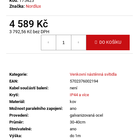
č
Kód:
175423
Značka:
Nordlux
u
j
e
4 589 Kč
m
3 792,56 Kč bez DPH
e
Měrná cena:
DO KOŠÍKU
VÝPRODEJ
LED2
LIŠTOVÉ
SVÍTIDLO
MAGLINE
Kategorie
:
Venkovní nástěnná svítidla
II
EAN
:
5702376002194
60,
Kabel součástí balení
:
není
B
Krytí
:
IP44 a více
DALI
TW
Materiál
:
kov
24W
Možnost paralelního zapojení
:
ano
3000K-
Provedení
:
galvanizovaná ocel
4000K
ČERNÁ
Průměr
:
30-40cm
-
Stmívatelné
:
ano
LED2
Výška
:
do 1m
LIGHTING