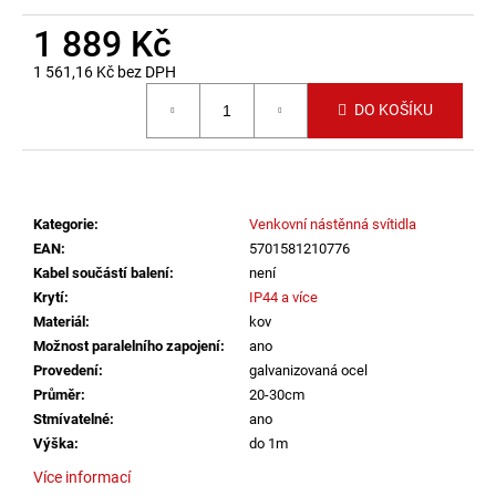
č
u
1 889 Kč
j
1 561,16 Kč bez DPH
e
Měrná cena:
m
DO KOŠÍKU
e
SVÍTIDLO
CIRCLE
Kategorie
:
Venkovní nástěnná svítidla
120
P-
EAN
:
5701581210776
Z,
Kabel součástí balení
:
není
B
Krytí
:
IP44 a více
TRIAC
DIM
Materiál
:
kov
100W
Možnost paralelního zapojení
:
ano
3000K
Provedení
:
galvanizovaná ocel
ZÁVĚSNÁ
Průměr
:
20-30cm
ČERNÁ
-
Stmívatelné
:
ano
LED2
Výška
:
do 1m
LIGHTING
Více informací
13