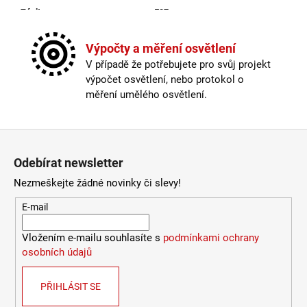
966
Závit
:
E27
Kč
Žárovka
:
ne
Kabel součástí balení
:
není
Výpočty a měření osvětlení
Krytí
:
IP44 a více
V případě že potřebujete pro svůj projekt
Materiál
:
kov
výpočet osvětlení, nebo protokol o
Možnost paralelního zapojení
:
ano
měření umělého osvětlení.
Provedení
:
galvanizovaná ocel
Průměr
:
20-30cm
Stmívatelné
:
ano
Zápatí
Výška
:
do 1m
Odebírat newsletter
Závit
:
E27
Žárovka
:
ne
Nezmeškejte žádné novinky či slevy!
Méně informací
E-mail
Vložením e-mailu souhlasíte s
podmínkami ochrany
osobních údajů
PŘIHLÁSIT SE