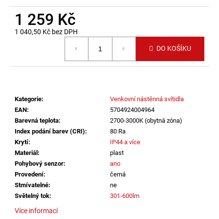
č
u
1 259 Kč
j
1 040,50 Kč bez DPH
e
Měrná cena:
m
DO KOŠÍKU
e
VÝPRODEJ
LED2
Kategorie
:
Venkovní nástěnná svítidla
LIŠTOVÉ
SVÍTIDLO
EAN
:
5704924004964
MAGO
Barevná teplota
:
2700-3000K (obytná zóna)
II
Index podání barev (CRI)
:
80 Ra
M,
B
Krytí
:
IP44 a více
DALI
Materiál
:
plast
DIM
Pohybový senzor
:
ano
10W
Provedení
:
černá
3000K
ČERNÁ
Stmívatelné
:
ne
-
Světelný tok
:
301-600lm
LED2
LIGHTING
Více informací