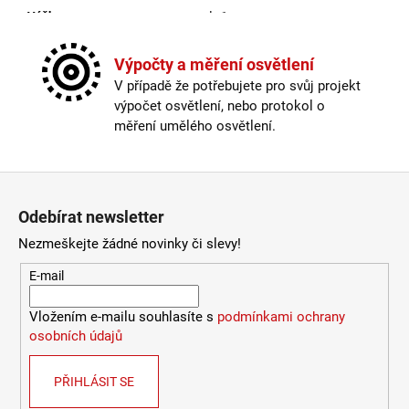
2
Výška
:
do 1m
772
Kč
Závit
:
zabudovaná LED
Žárovka
:
LED
Výpočty a měření osvětlení
Životnost žárovky
:
30000 hodin
V případě že potřebujete pro svůj projekt
Barevná teplota
:
2700-3000K (obytná zóna)
výpočet osvětlení, nebo protokol o
Index podání barev (CRI)
:
80 Ra
měření umělého osvětlení.
Krytí
:
IP44 a více
Materiál
:
plast
Pohybový senzor
:
ano
Zápatí
Provedení
:
černá
Odebírat newsletter
Stmívatelné
:
ne
Výška
:
do 1m
Nezmeškejte žádné novinky či slevy!
Závit
:
zabudovaná LED
E-mail
Žárovka
:
LED
Životnost žárovky
:
30000 hodin
Vložením e-mailu souhlasíte s
podmínkami ochrany
Světelný tok
:
301-600lm
osobních údajů
Méně informací
PŘIHLÁSIT SE