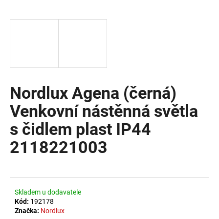
a
j
í
t
?
Nordlux Agena (černá)
Venkovní nástěnná světla
HLEDAT
s čidlem plast IP44
2118221003
D
o
p
o
Skladem u dodavatele
r
Kód:
192178
u
Značka:
Nordlux