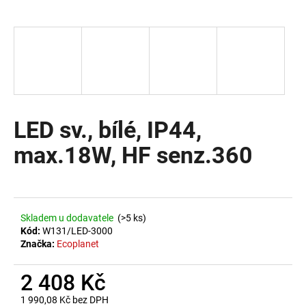
a
j
í
t
?
LED sv., bílé, IP44,
max.18W, HF senz.360
HLEDAT
D
Skladem u dodavatele
(>5 ks)
o
Kód:
W131/LED-3000
Značka:
Ecoplanet
p
o
2 408 Kč
r
u
1 990,08 Kč bez DPH