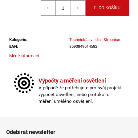
č
Měrná cena:
u
DO KOŠÍKU
j
e
m
e
Kategorie
:
Technická svítidla | Stropnice
EAN
:
8590849514582
LED2
Méně informací
STROPNÍ
SVÍTIDLO
TORO
40
P/N,
Výpočty a měření osvětlení
W
V případě že potřebujete pro svůj projekt
DALI
výpočet osvětlení, nebo protokol o
TW/PUSH
TW
měření umělého osvětlení.
32+8W
3000K-
4000K
Zápatí
BÍLÁ
-
LED2
Odebírat newsletter
LIGHTING