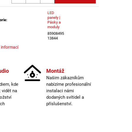
LENÍ
LED
panely |
orie
:
Pásky a
moduly
85908495
13844
 informací
udio
Montáž
Našim zákazníkům
diem, kde
nabízíme profesionální
vidět na
instalaci námi
ožství
dodaných svítidel a
ých
příslušenství.