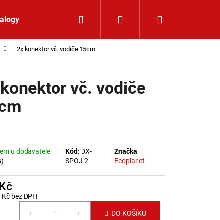
Hledat
Přihlášení
Nákupní koší
alogy
Kontakt
2x konektor vč. vodiče 15cm
 konektor vč. vodiče
cm
em u dodavatele
Kód:
DX-
Značka:
s)
SPOJ-2
Ecoplanet
 Kč
3 Kč bez DPH
 cena:
K 24V RGBW 9,6W IP65
DO KOŠÍKU