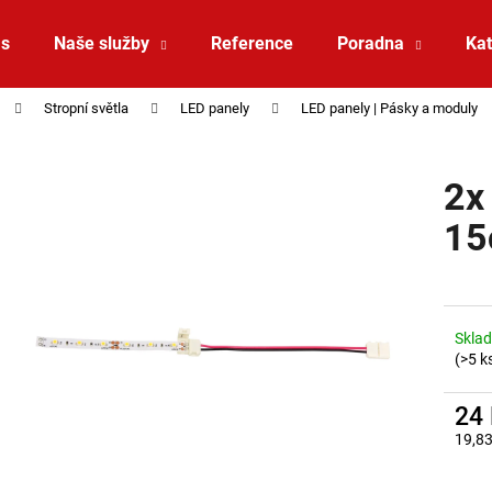
ás
Naše služby
Reference
Poradna
Kat
Stropní světla
LED panely
LED panely | Pásky a moduly
Co potřebujete najít?
2x
HLEDAT
15
Doporučujeme
Sklad
(>5 k
24
19,8
Měrná
ZÁVĚSNÉ SVÍTIDLO RANDO THIN
SAUNA LED PÁSE