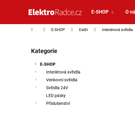
Košík
Přejít na obsah
E-SHOP
O n
Zpět
Zpět
do
do
Domů
E-SHOP
Další
Interiérová svítidla
obchodu
obchodu
Postranní panel
Kategorie
Přeskočit kategorie
E-SHOP
Interiérová svítidla
Venkovní svítidla
Svítidla 24V
LED pásky
Příslušenství
VÝPRODEJ VZORKU - LED2 STROPNÍ