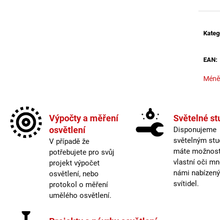
BROUŠENÝ STŘÍBRNÝ HLINÍK A AKRYL
BALENÍ: 10M BA
LED 50W 230V 3000K IP20
9 216 Kč
STMÍVATELNÉ - NOVA LUCE
9 078 Kč
Kateg
EAN
:
Méně
Výpočty a měření
Světelné st
osvětlení
Disponujeme
světelným stu
V případě že
máte možnost 
potřebujete pro svůj
vlastní oči mn
projekt výpočet
námi nabízen
osvětlení, nebo
svítidel.
protokol o měření
umělého osvětlení.