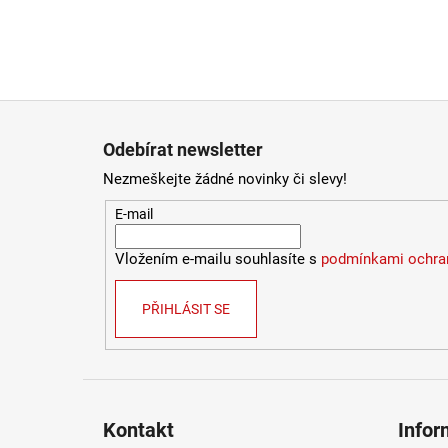
Zápatí
Odebírat newsletter
Nezmeškejte žádné novinky či slevy!
E-mail
Vložením e-mailu souhlasíte s
podmínkami ochran
PŘIHLÁSIT SE
Kontakt
Infor