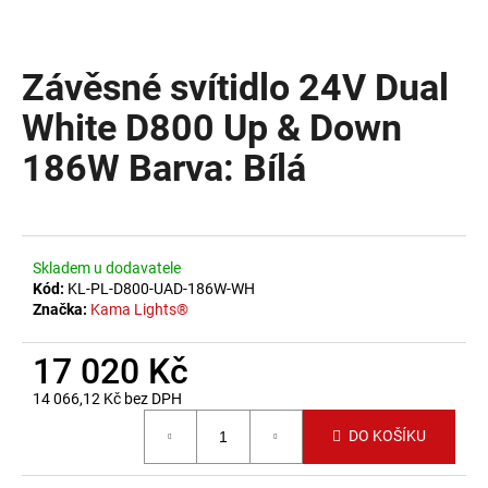
a
j
Závěsné svítidlo 24V Dual
í
t
White D800 Up & Down
?
186W Barva: Bílá
HLEDAT
Skladem u dodavatele
Kód:
KL-PL-D800-UAD-186W-WH
Značka:
Kama Lights®
D
17 020 Kč
o
p
14 066,12 Kč bez DPH
o
Měrná cena:
DO KOŠÍKU
r
u