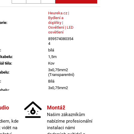
LENÍ
Heureka.cz |
Bydlení a
orie
:
doplňky |
Osvětlení | LED
osvětlení
859574080354
4
:
bílá
 kabelu
:
1,5m
ál těla
:
Kov
3x0,75mm2
abelu
:
(Transparentní)
:
Bílá
3x0,75mm2
abelu
:
(Transparentní)
 kabelu
:
1,5m
ál těla
:
Kov
udio
Montáž
Našim zákazníkům
informací
diem, kde
nabízíme profesionální
vidět na
instalaci námi