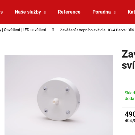
ás
Naše služby
Reference
Poradna
Kat
 | Osvětlení | LED osvětlení
Zavěšení stropního svítidla HG-4 Barva: Bílá
Co potřebujete najít?
Za
HLEDAT
sv
Doporučujeme
Skla
doda
49
404,
Měrná
ZÁVĚSNÉ SVÍTIDLO RANDO THIN
SAUNA LED PÁSE