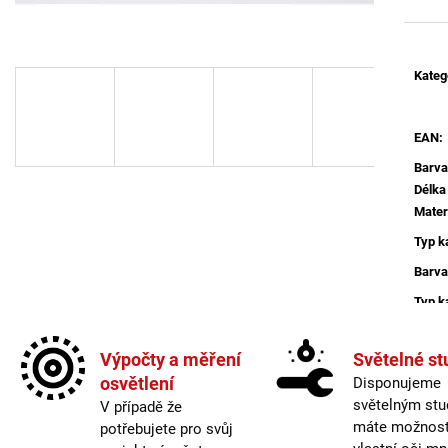
BROUŠENÝ STŘÍBRNÝ HLINÍK A AKRYL
BALENÍ: 10M BA
LED 50W 230V 3000K IP20
9 216 Kč
STMÍVATELNÉ - NOVA LUCE
9 078 Kč
Kateg
EAN
:
Barva
Délka
Materi
Typ k
Barva
Typ k
Délka
Materi
Výpočty a měření
Světelné st
osvětlení
Disponujeme
Více 
světelným stu
V případě že
máte možnost 
potřebujete pro svůj