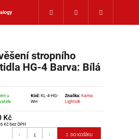
Hledat
Přihlášení
Nákupní koší
alogy
Kontakt
věšení stropního
ítidla HG-4 Barva: Bílá
dem u
Kód:
KL-4-HG-
Značka:
Kama
vatele
WH
Lights®
0 Kč
96 Kč bez DPH
 cena:
K 24V RGBW 9,6W IP65
DO KOŠÍKU