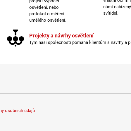
vlastní oči mn
projekt výpočet
námi nabízen
osvětlení, nebo
svítidel.
protokol o měření
umělého osvětlení.
Projekty a návrhy osvětlení
Tým naší společnosti pomáhá klientům s návrhy a pro
y osobních údajů