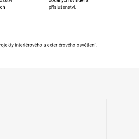
ožství
dodaných svítidel a
ých
příslušenství.
jekty interiérového a exteriérového osvětlení.