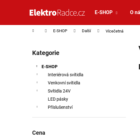
Košík
Přejít na obsah
E-SHOP
O n
Zpět
Zpět
do
do
Domů
E-SHOP
Další
Vícečetná
obchodu
obchodu
Postranní panel
Kategorie
Přeskočit kategorie
E-SHOP
Interiérová svítidla
Venkovní svítidla
Svítidla 24V
LED pásky
Příslušenství
Cena
VÝPRODEJ VZORKU - LED2 STROPNÍ