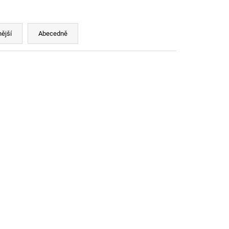
LENÍ
ější
Abecedně