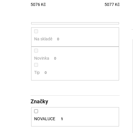
SVÍTIDLO MONO SLIM 40, B 30W 2CCT
5076
Kč
5077
Kč
3000K/4000K ČERNÁ - LED2 LIGHTING
2 632 Kč
Na skladě
0
Novinka
0
Tip
0
Značky
NOVALUCE
1