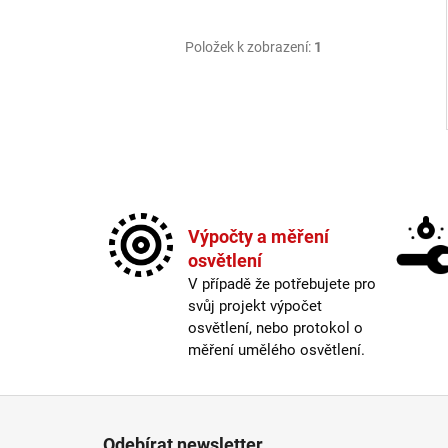
Položek k zobrazení:
1
Výpočty a měření
osvětlení
V případě že potřebujete pro
svůj projekt výpočet
osvětlení, nebo protokol o
měření umělého osvětlení.
Zápatí
Odebírat newsletter