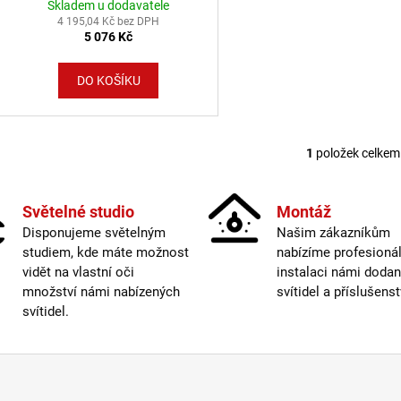
Skladem u dodavatele
LUCE
4 195,04 Kč bez DPH
5 076 Kč
DO KOŠÍKU
1
položek celkem
Ovláda
Světelné studio
Montáž
Disponujeme světelným
Našim zákazníkům
studiem, kde máte možnost
nabízíme profesionál
vidět na vlastní oči
instalaci námi doda
množství námi nabízených
svítidel a příslušenst
svítidel.