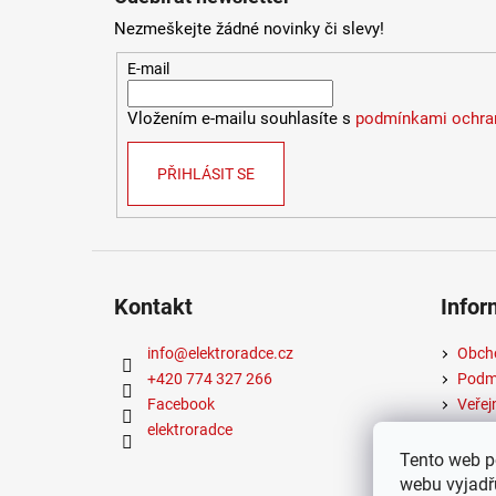
Nezmeškejte žádné novinky či slevy!
E-mail
Vložením e-mailu souhlasíte s
podmínkami ochran
PŘIHLÁSIT SE
Kontakt
Infor
info
@
elektroradce.cz
Obch
+420 774 327 266
Podmí
Facebook
Veřej
elektroradce
Tento web p
webu vyjadřu