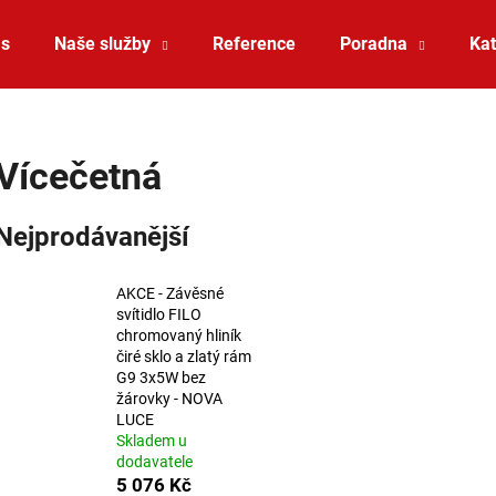
ás
Naše služby
Reference
Poradna
Kat
Co potřebujete najít?
Vícečetná
HLEDAT
Nejprodávanější
AKCE - Závěsné
Doporučujeme
svítidlo FILO
chromovaný hliník
čiré sklo a zlatý rám
G9 3x5W bez
žárovky - NOVA
LUCE
Skladem u
dodavatele
ZÁVĚSNÉ SVÍTIDLO RANDO THIN
SAUNA LED PÁSE
5 076 Kč