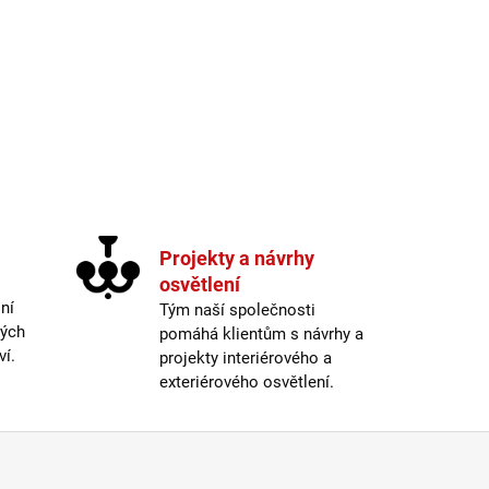
cí prvky výpisu
Projekty a návrhy
osvětlení
ní
Tým naší společnosti
ných
pomáhá klientům s návrhy a
ví.
projekty interiérového a
exteriérového osvětlení.