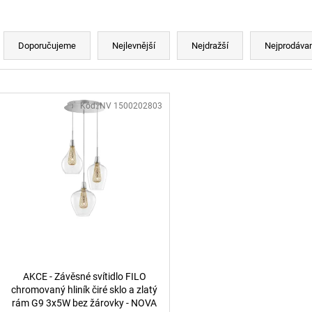
BROUŠENÝ STŘÍBRNÝ HLINÍK A AKRYL
BALENÍ: 10M BA
LED 50W 230V 3000K IP20
9 216 Kč
STMÍVATELNÉ - NOVA LUCE
Řazení produktů
9 078 Kč
Doporučujeme
Nejlevnější
Nejdražší
Nejprodávan
Výpis produktů
Kód:
NV 1500202803
AKCE - Závěsné svítidlo FILO
chromovaný hliník čiré sklo a zlatý
rám G9 3x5W bez žárovky - NOVA