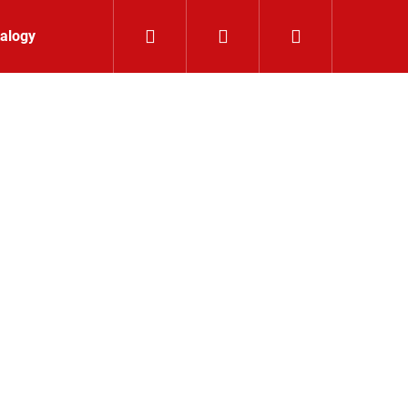
Hledat
Přihlášení
Nákupní koší
alogy
Kontakt
K 24V RGBW 9,6W IP65