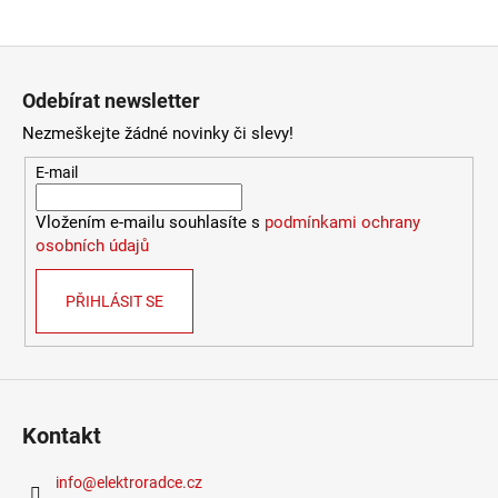
4
106
Zápatí
Kč
Odebírat newsletter
Nezmeškejte žádné novinky či slevy!
E-mail
Vložením e-mailu souhlasíte s
podmínkami ochrany
osobních údajů
PŘIHLÁSIT SE
Kontakt
info
@
elektroradce.cz