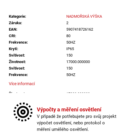
č
u
j
Kategorie
:
NADMOŘSKÁ VÝŠKA
e
Záruka
:
2
m
EAN
:
5907418726162
e
CRI
:
80
Frekvence
:
50HZ
Krytí
:
IP65
VÝPRODEJ
LED2
Svítivost
:
150
LIŠTOVÉ
Životnost
:
17000.000000
SVÍTIDLO
Svítivost
:
150
MAGLINE
Frekvence
:
50HZ
II
60,
Více informací
B
DALI
Životnost
:
17000.000000
TW
24W
Krytí
:
IP65
3000K-
CRI
:
80
Výpočty a měření osvětlení
4000K
ČERNÁ
Méně informací
V případě že potřebujete pro svůj projekt
-
výpočet osvětlení, nebo protokol o
LED2
měření umělého osvětlení.
LIGHTING