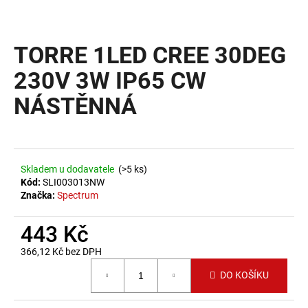
a
j
TORRE 1LED CREE 30DEG
í
t
230V 3W IP65 CW
?
NÁSTĚNNÁ
HLEDAT
Skladem u dodavatele
(>5 ks)
Kód:
SLI003013NW
Značka:
Spectrum
D
443 Kč
o
p
366,12 Kč bez DPH
o
Měrná cena:
DO KOŠÍKU
r
u