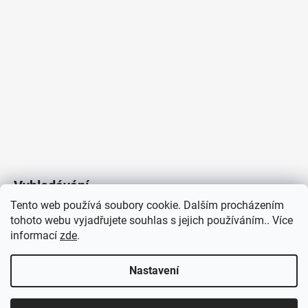
9
053
Kč
Vyhledávání
Tento web používá soubory cookie. Dalším procházením
tohoto webu vyjadřujete souhlas s jejich používáním.. Více
HLEDAT
informací
zde
.
Nastavení
Copyright 2026
Vytvořil Shoptet
/
Elektroradce.cz
. Všechna
J&K