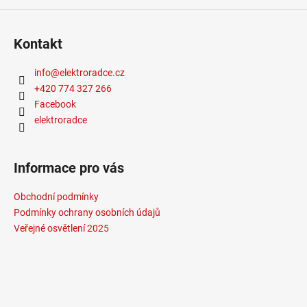
č
u
j
Kontakt
e
m
info
@
elektroradce.cz
e
+420 774 327 266
Facebook
LED2
elektroradce
STROPNÍ
SVÍTIDLO
TORO
40
Informace pro vás
P/N,
W
Obchodní podmínky
DALI
TW/PUSH
Podmínky ochrany osobních údajů
TW
Veřejné osvětlení 2025
32+8W
3000K-
4000K
BÍLÁ
-
LED2
LIGHTING