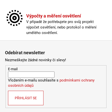
a
j
Výpočty a měření osvětlení
í
V případě že potřebujete pro svůj projekt
t
výpočet osvětlení, nebo protokol o měření
?
umělého osvětlení.
Zápatí
Odebírat newsletter
HLEDAT
Nezmeškejte žádné novinky či slevy!
E-mail
D
Vložením e-mailu souhlasíte s
podmínkami ochrany
o
osobních údajů
p
o
PŘIHLÁSIT SE
r
u