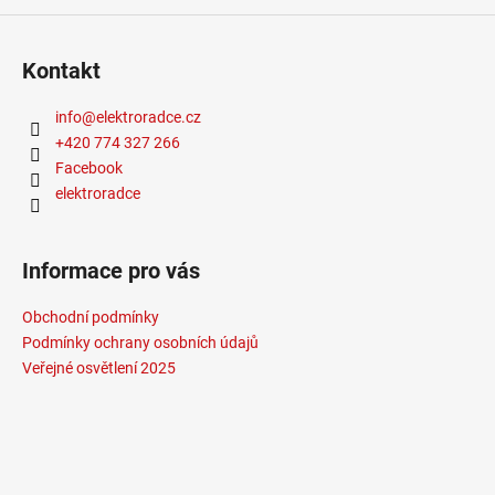
č
u
j
Kontakt
e
m
info
@
elektroradce.cz
e
+420 774 327 266
Facebook
SAUNA
elektroradce
LED
PÁSEK
24V
RGBW
Informace pro vás
9,6W
IP65
Obchodní podmínky
BALENÍ:
10M
Podmínky ochrany osobních údajů
BALENÍ
Veřejné osvětlení 2025
9
216
Kč