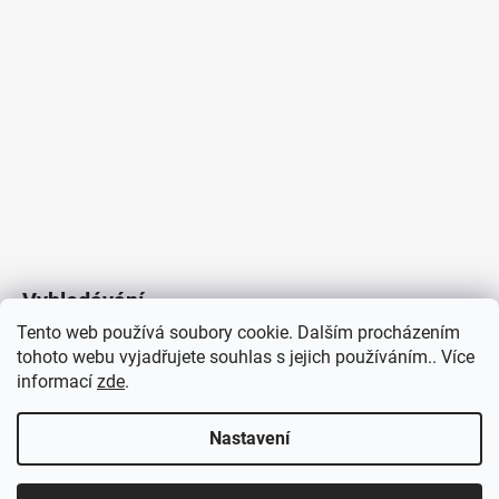
Vyhledávání
Tento web používá soubory cookie. Dalším procházením
tohoto webu vyjadřujete souhlas s jejich používáním.. Více
HLEDAT
informací
zde
.
Nastavení
Copyright 2026
Vytvořil Shoptet
/
Elektroradce.cz
. Všechna
J&K