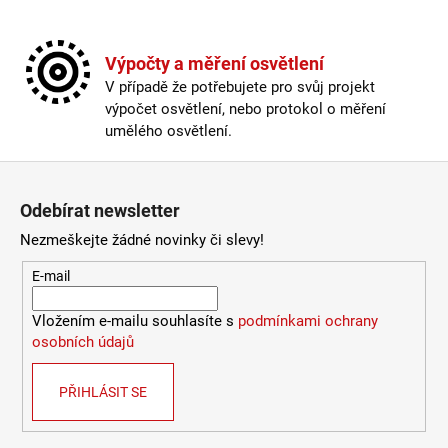
a
j
Výpočty a měření osvětlení
í
V případě že potřebujete pro svůj projekt
t
výpočet osvětlení, nebo protokol o měření
?
umělého osvětlení.
Zápatí
Odebírat newsletter
HLEDAT
Nezmeškejte žádné novinky či slevy!
E-mail
D
Vložením e-mailu souhlasíte s
podmínkami ochrany
o
osobních údajů
p
o
PŘIHLÁSIT SE
r
u